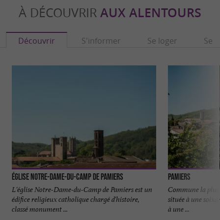
À DÉCOUVRIR
AUX ALENTOURS
Découvrir
S'informer
Se loger
Se r
Église Notre-Dame-du-Camp de Pamiers
Pamiers
L'église Notre-Dame-du-Camp de Pamiers est un
Commune la plus p
édifice religieux catholique chargé d'histoire,
située à une soixa
classé monument ...
à une ...