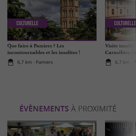
Culturelle
Culturell
Que faire à Pamiers ? Les
Visite insoli
incontournables et les insolites !
Carmélites d
6,7 km - Pamiers
6,7 km - 
ÉVÈNEMENTS
À PROXIMITÉ