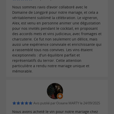
original qui consiste à laisser vieillir certaines
Nous sommes ravis d'avoir collaboré avec le
bouteilles dans la rivière Ariège pendant 18
Domaine de Longpré pour notre mariage, et cela a
mois. À l’abri de la lumière et des variations de
véritablement sublimé la célébration. Le vigneron,
température, les cuvées développent une
Alex, est venu en personne animer une dégustation
pour nos invités pendant le cocktail, en proposant
, des tanins fondus et une
texture veloutée
des accords mets et vins judicieux, avec fromages et
richesse aromatique rare. Toute l’équipe du
charcuterie. Ce fut non seulement un délice, mais
aussi une expérience conviviale et enrichissante qui
Domaine de Longpré guide les visiteurs à
a rassemblé tous nos convives. Les vins étaient
travers cette expérience unique, où chaque
exceptionnels : d'un équilibre parfait et
représentatifs du terroir. Cette attention
gorgée raconte l’histoire du terroir et de la
particulière a rendu notre mariage unique et
technique. Les
ne sont pas
vins immergés
mémorable.
seulement un produit, mais une véritable
immersion sensorielle et narrative dans le
, offrant aux amateurs et aux
vignoble ariégeois
visiteurs un moment à la fois gustatif et
Avis publié par Oceane MARTY le 24/09/2025
mémorable.
Nous avons acheté le vin pour notre mariage chez