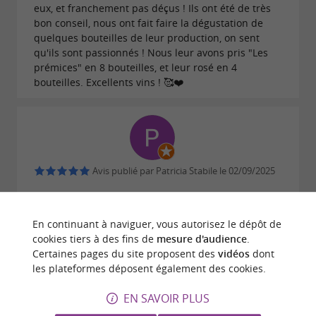
eux, et franchement pas déçus ! Ils ont été de très
bon conseil, nous ont fait faire la dégustation de
quelques bouteilles de leur production, on sent
qu'ils sont passionnés ! Nous leur avons pris "Les
prémices" en 8 bouteilles, et leur rosé en 4
bouteilles. Excellents vins ! 🥰❤️
Avis publié par Patricia Stabile le 02/09/2025
ECRIRE UN AVIS
LIRE TOUS LES AVIS
En continuant à naviguer, vous autorisez le dépôt de
cookies tiers à des fins de
mesure d'audience
.
© Google 2026
Certaines pages du site proposent des
vidéos
dont
les plateformes déposent également des cookies.
EN SAVOIR PLUS