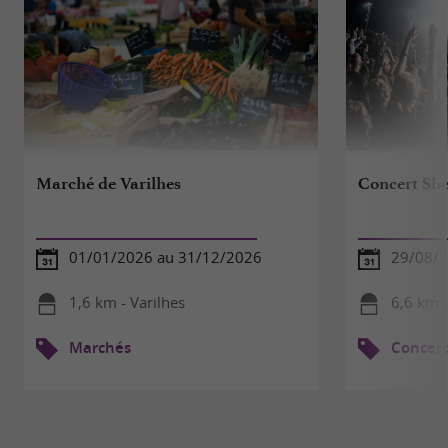
Marché de Varilhes
Concert She
01/01/2026 au 31/12/2026
29/08/
1,6 km - Varilhes
6,6 km 
Marchés
Concert