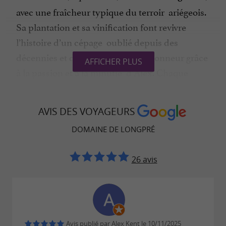
avec une fraîcheur typique du terroir ariégeois.
Sa plantation et sa vinification font revivre
l’histoire d’un cépage oublié depuis des
décennies et désormais remis à l’honneur grâce
AFFICHER PLUS
à la passion et à la minutie d’Alex. Chaque
bouteille devient ainsi une expérience et une
curiosité pour les amateurs, illustrant l’audace
AVIS DES VOYAGEURS
et la créativité du
et du
domaine viticole
DOMAINE DE LONGPRÉ
.
vignoble ariégeois
Les vins immergés : une expérience
26 avis
sensorielle unique
Le domaine invite également à découvrir ses
, un procédé
vins immergés dans l’Ariège
Avis publié par Alex Kent le 10/11/2025