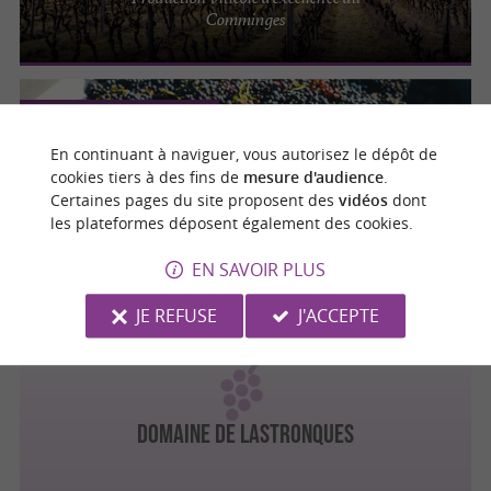
Comminges
Beaumont-sur-Lèze
En continuant à naviguer, vous autorisez le dépôt de
cookies tiers à des fins de
mesure d'audience
.
Domaine de Ribonnet
Certaines pages du site proposent des
vidéos
dont
Domaine viticole entre Lèze et Garonne 30
les plateformes déposent également des cookies.
km de Toulouse
EN SAVOIR PLUS
JE REFUSE
J'ACCEPTE
Lézat-sur-Lèze
Domaine de Lastronques