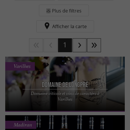
Plus de filtres
Afficher la carte
1
Varilhes
Domaine de Longpré
Domaine viticole et vins de caractère à
Varilhes
Madiran