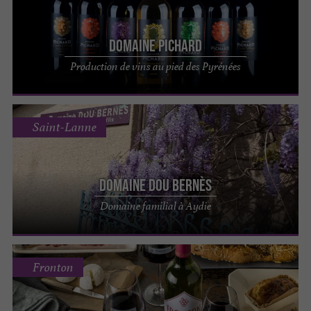
Domaine Pichard
Production de vins au pied des Pyrénées
Saint-Lanne
Domaine Dou Bernès
Domaine familial à Aydie
Fronton