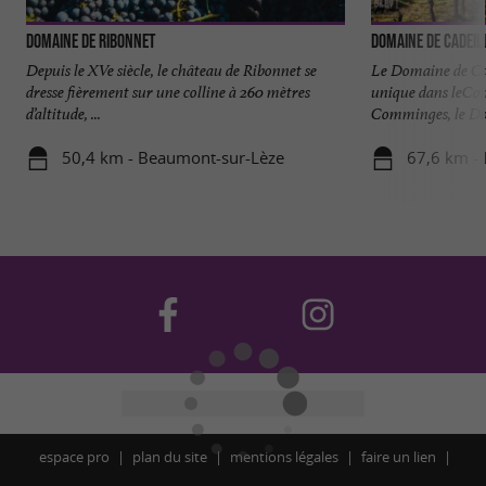
Domaine de Ribonnet
Domaine de Cadeil
Depuis le XVe siècle, le château de Ribonnet se
Le Domaine de Cad
dresse fièrement sur une colline à 260 mètres
unique dans leCo
d’altitude, ...
Comminges, le Dom
50,4 km - Beaumont-sur-Lèze
67,6 km -
espace pro
plan du site
mentions légales
faire un lien