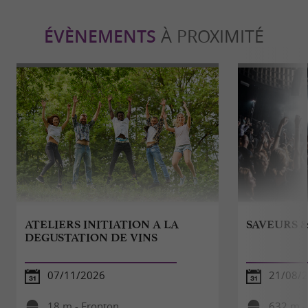
ÉVÈNEMENTS
À PROXIMITÉ
ATELIERS INITIATION A LA
SAVEURS 
DEGUSTATION DE VINS
07/11/2026
21/08/2
18 m - Fronton
632 m -