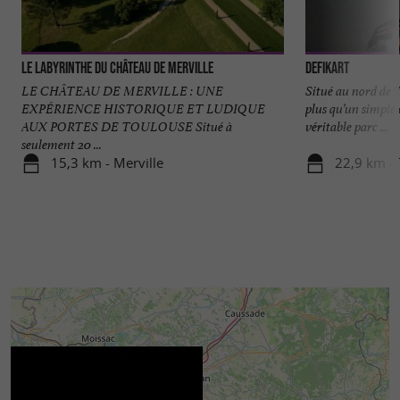
Le Labyrinthe du Château de Merville
DefiKart
LE CHÂTEAU DE MERVILLE : UNE
Situé au nord de
EXPÉRIENCE HISTORIQUE ET LUDIQUE
plus qu’un simple c
AUX PORTES DE TOULOUSE Situé à
véritable parc ...
seulement 20 ...
15,3 km - Merville
22,9 km -