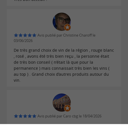
Avis publié par Christine Charoff le
03/06/2026
De très grand choix de vin de la région , rouge blanc
, rosé , avons été très bien reçu , la personne était
de très bon conseil ( n’était là que pour la
permanence ) mais connaissait très bien les vins (
au top ) . Grand choix d’autres produits autour du
vin.
Avis publié par Caro cbg le 18/04/2026