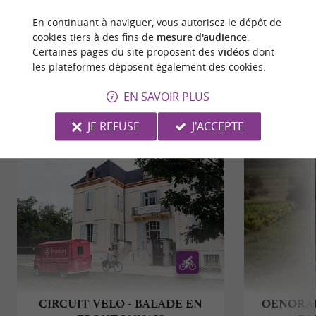
ECRIRE UN AVIS
LIRE TOUS LES AVIS
En continuant à naviguer, vous autorisez le dépôt de
cookies tiers à des fins de
mesure d'audience
.
© Google 2026
Certaines pages du site proposent des
vidéos
dont
les plateformes déposent également des cookies.
EN SAVOIR PLUS
BALADES
À PROXIMITÉ
JE REFUSE
J'ACCEPTE
CIRCUIT VELO - BALADE EN
OENORAN