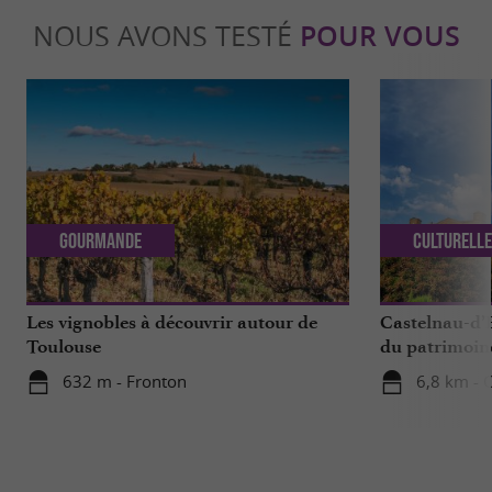
NOUS AVONS TESTÉ
POUR VOUS
Gourmande
Culturell
Les vignobles à découvrir autour de
Castelnau-d’E
Toulouse
du patrimoine 
632 m - Fronton
6,8 km - 