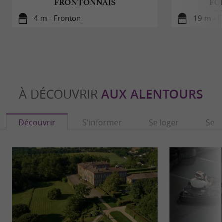
FRONTONNAIS
FO
F
4 m - Fronton
19 m - 
À DÉCOUVRIR
AUX ALENTOURS
Découvrir
S'informer
Se loger
Se r