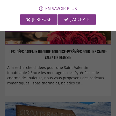
EN SAVOIR PLUS
JE REFUSE
J'ACCEPTE
Séjours / Weekend
Les idées cadeaux du Guide Toulouse-Pyrénées pour une Saint-
Valentin réussie
À la recherche d'idées pour une Saint-Valentin
inoubliable ? Entre les montagnes des Pyrénées et le
charme de Toulouse, nous vous proposons des cadeaux
romantiques : spas thermales, balades en ...