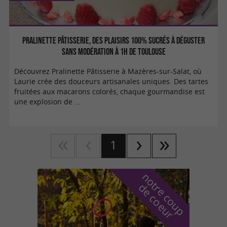
Pralinette Pâtisserie, des plaisirs 100% sucrés à déguster
sans modération à 1h de Toulouse
Découvrez Pralinette Pâtisserie à Mazères-sur-Salat, où
Laurie crée des douceurs artisanales uniques. Des tartes
fruitées aux macarons colorés, chaque gourmandise est
une explosion de ...
1
n
o
t
e
c
o
u
p
e
c
o
e
u
r
d
r