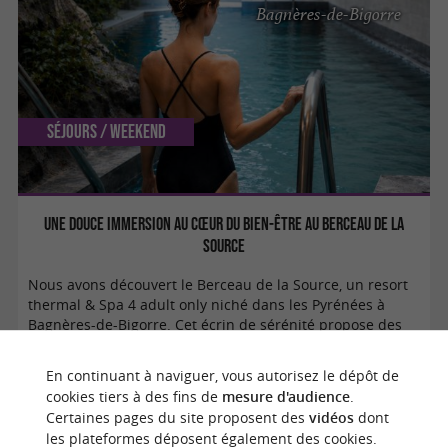
Bagnères-de-Bigorre
Séjours / Weekend
Une douce immersion au cœur du bien-être au Berceau de la
Source
Nous avons découvert le Berceau de la Source, un resort
thermal & Spa 4 adult only niché dans les Pyrénées à
Bagnères-de-Bigorre. Cet écrin de sérénité propose des
hébergements ...
En continuant à naviguer, vous autorisez le dépôt de
cookies tiers à des fins de
mesure d'audience
.
Certaines pages du site proposent des
vidéos
dont
les plateformes déposent également des cookies.