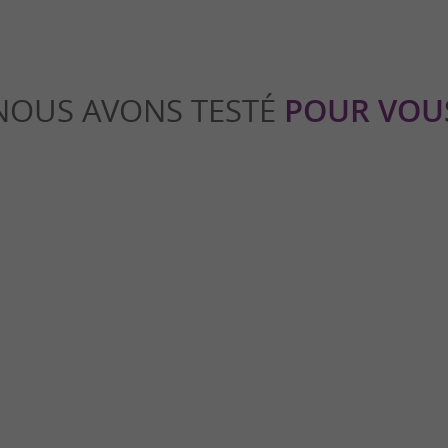
NOUS AVONS TESTÉ
POUR VOU
Culturelle
iers ? Les incontournables et les
Visite insolite du Couvent des Car
Pamiers
miers
7,9 km - Pamiers