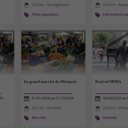
12,4 km - Montgailhard
14,6 km - Roquef
Fêtes populaires
Evènements spo
Le grand marché de Mirepoix
Festival MIMA
26
01/01/2026 au 31/12/2026
06/08/2026 au 
20,5 km - Mirepoix
20,5 km - Mirep
Marchés
Festivals