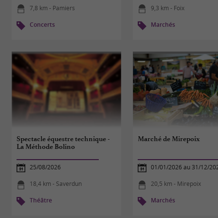
7,8 km - Pamiers
9,3 km - Foix
Concerts
Marchés
Spectacle équestre technique -
Marché de Mirepoix
La Méthode Bolino
25/08/2026
01/01/2026 au 31/12/20
18,4 km - Saverdun
20,5 km - Mirepoix
Théâtre
Marchés