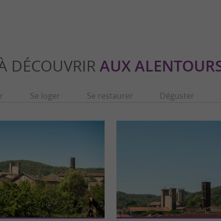
À DÉCOUVRIR
AUX ALENTOUR
r
Se loger
Se restaurer
Déguster