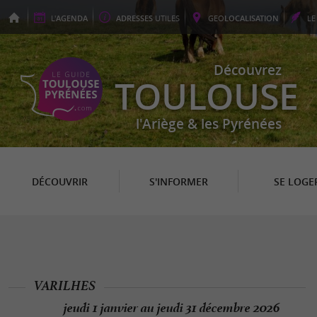
L'
AGENDA
ADRESSES
UTILES
GEO
LOCALISATION
L
Découvrez
TOULOUSE
l'Ariège & les Pyrénées
DÉCOUVRIR
S'INFORMER
SE LOGE
VARILHES
jeudi 1 janvier au jeudi 31 décembre 2026