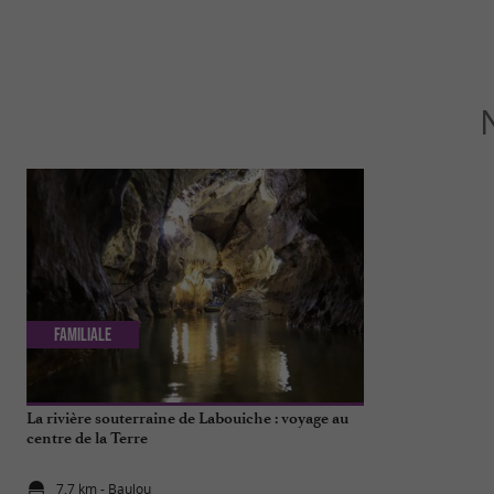
Familiale
Culturelle
La rivière souterraine de Labouiche : voyage au
Que faire à Pam
centre de la Terre
insolites !
7,7 km - Baulou
7,9 km - Pa