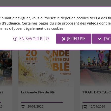
inuant à naviguer, vous autorisez le dépôt de cookies tiers à des fi
 d'audience
. Certaines pages du site proposent des
vidéos
dont le
ormes déposent également des cookies.
ÉVÈNEMENTS
À PROXIMITÉ
EN SAVOIR PLUS
JE REFUSE
J'A
i à
La Grande Fête du Blé
TRAIL DES CAS
26
20/08/2026
12/09/2026