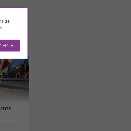
ns de
s
CCEPTE
CADES