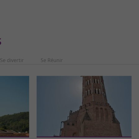
S
Se divertir
Se Réunir