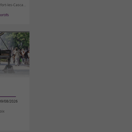
ort-les-Cascades
rtifs
09/08/2026
oix