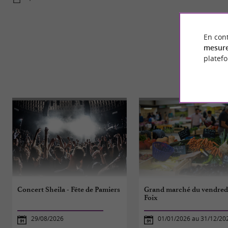
En cont
mesure
platef
Concert Sheila - Fête de Pamiers
Grand marché du vendred
Foix
29/08/2026
01/01/2026 au 31/12/20