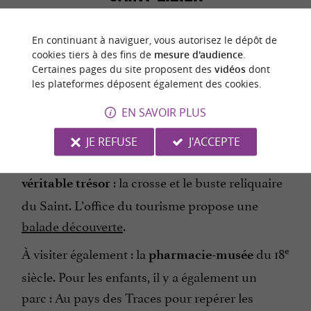
On entre dans la province gasconne du
En continuant à naviguer, vous autorisez le dépôt de
Couserans
, au sein du
parc naturel régional
cookies tiers à des fins de
mesure d'audience
.
Certaines pages du site proposent des
vidéos
dont
.
Saint-Lizier
abrite un
des Pyrénées ariégeoises
les plateformes déposent également des cookies.
très important :
patrimoine religieux
EN SAVOIR PLUS
cathédrale
, palais des évêques, église
paroissiale, chapelle et cloître, qui a fait sa
JE REFUSE
J'ACCEPTE
renommée. Cette ville possède aussi un
: la crosse et le buste reliquaire
véritable trésor
du Saint. L’office du tourisme propose une
balade découverte
.
e
À visiter également : la
du 18
pharmacie-musée
siècle. Pour les enfants, il y a également un
parc : Au pays des Traces pour repérer les