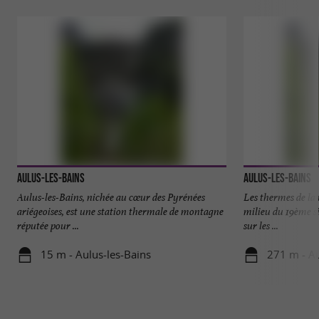
Aulus-les-Bains
Aulus-les-Bains
Aulus-les-Bains, nichée au cœur des Pyrénées
Les thermes de la 
ariégeoises, est une station thermale de montagne
milieu du 19ème siè
réputée pour ...
sur les ...
15 m - Aulus-les-Bains
271 m - Au