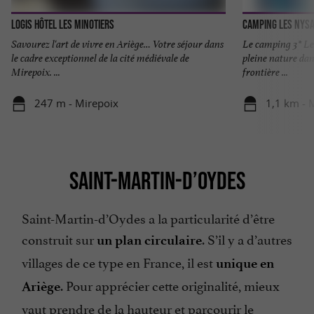
Logis Hôtel les Minotiers
Camping Les Nys
Savourez l'art de vivre en Ariège… Votre séjour dans
Le camping 3* Les
le cadre exceptionnel de la cité médiévale de
pleine nature dan
Mirepoix. ...
frontière ...
247 m - Mirepoix
1,1 km - 
SAINT-MARTIN-D’OYDES
Saint-Martin-d’Oydes a la particularité d’être
construit sur
. S’il y a d’autres
un plan circulaire
villages de ce type en France, il est
unique en
. Pour apprécier cette originalité, mieux
Ariège
vaut prendre de la hauteur et parcourir le