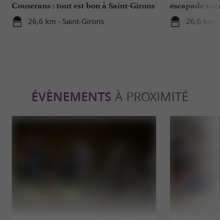
Couserans : tout est bon à Saint-Girons
escapade rom
!
historique
26,6 km - Saint-Girons
26,6 km -
ÉVÈNEMENTS
À PROXIMITÉ