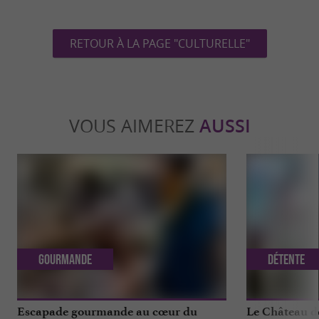
RETOUR À LA PAGE "CULTURELLE"
VOUS AIMEREZ
AUSSI
Gourmande
Détente
Escapade gourmande au cœur du
Le Château d