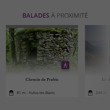
BALADES
À PROXIMITÉ
Chemin de Prabis
Le c
81 m - Aulus-les-Bains
244 m - 