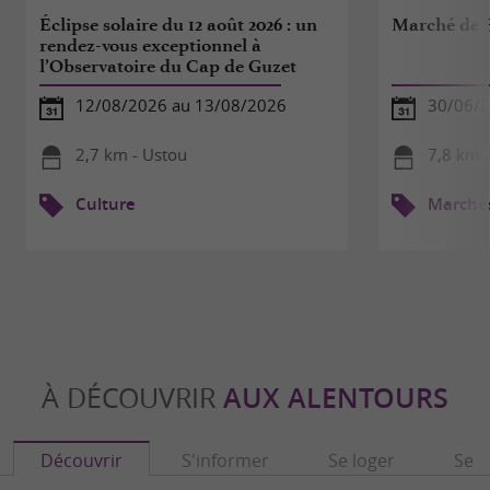
Éclipse solaire du 12 août 2026 : un
Marché de 
rendez-vous exceptionnel à
l’Observatoire du Cap de Guzet
12/08/2026 au 13/08/2026
30/06/2
2,7 km - Ustou
7,8 km -
Culture
Marché
À DÉCOUVRIR
AUX ALENTOURS
Découvrir
S'informer
Se loger
Se r