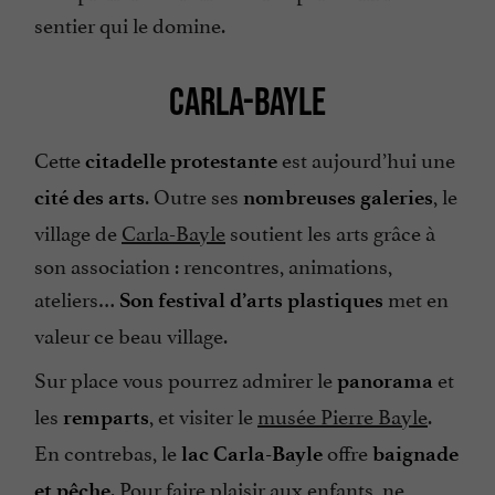
sentier qui le domine.
CARLA-BAYLE
Cette
est aujourd’hui une
citadelle protestante
. Outre ses
, le
cité des arts
nombreuses galeries
village de
Carla-Bayle
soutient les arts grâce à
son association : rencontres, animations,
ateliers…
met en
Son festival d’arts plastiques
valeur ce beau village.
Sur place vous pourrez admirer le
et
panorama
les
, et visiter le
musée Pierre Bayle
.
remparts
En contrebas, le
offre
lac Carla-Bayle
baignade
. Pour faire plaisir aux enfants, ne
et pêche