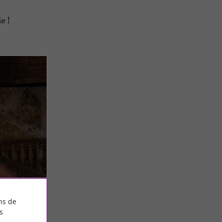
e !
ns de
s