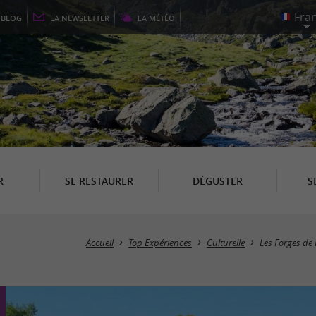
E
BLOG
LA
NEWSLETTER
LA
MÉTÉO
R
SE RESTAURER
DÉGUSTER
S
Accueil
Top Expériences
Culturelle
Les Forges de 