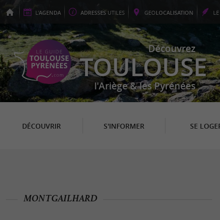
L'
AGENDA
ADRESSES
UTILES
GEO
LOCALISATION
L
Découvrez
TOULOUSE
l'Ariège & les Pyrénées
DÉCOUVRIR
S'INFORMER
SE LOGE
MONTGAILHARD