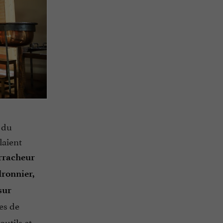
n du
laient
arracheur
dronnier,
 sur
ges de
utils et