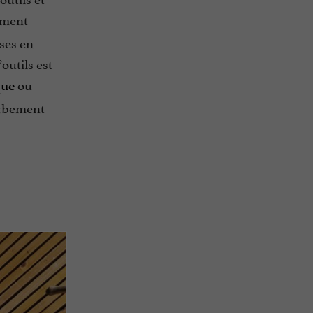
iment
ises en
outils est
ou
que
erbement