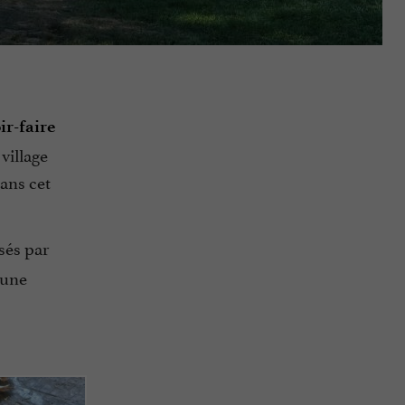
ir-faire
village
dans cet
rsés par
’une