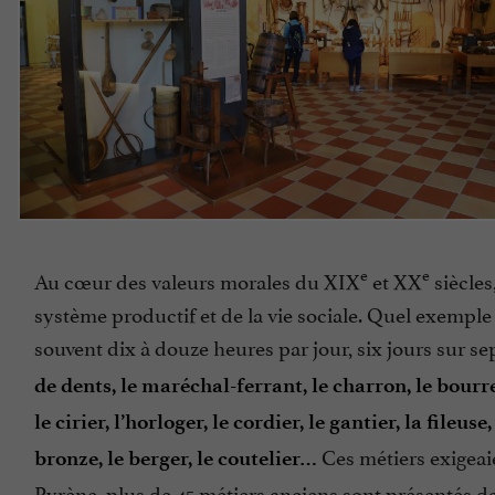
e
e
Au cœur des valeurs morales du XIX
et XX
siècles
système productif et de la vie sociale. Quel exemple
souvent dix à douze heures par jour, six jours sur se
de dents, le maréchal-ferrant, le charron, le bourrel
le cirier, l’horloger, le cordier, le gantier, la fileuse
Ces métiers exigeaie
bronze, le berger, le coutelier…
Pyrène, plus de 45 métiers anciens sont présentés da