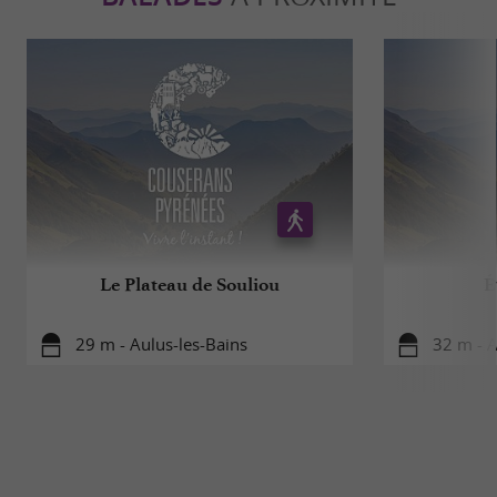
Le Plateau de Souliou
É
29 m - Aulus-les-Bains
32 m - A