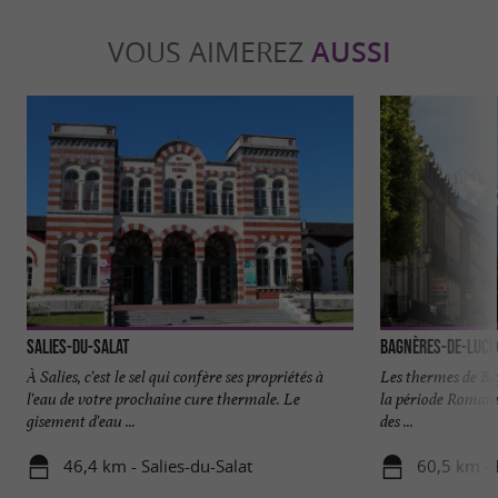
VOUS AIMEREZ
AUSSI
Salies-du-Salat
Bagnères-de-Luc
À Salies, c'est le sel qui confère ses propriétés à
Les thermes de B
l'eau de votre prochaine cure thermale. Le
la période Romaine
gisement d'eau ...
des ...
46,4 km - Salies-du-Salat
60,5 km -