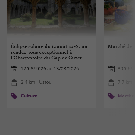
Éclipse solaire du 12 août 2026 : un
Marché de 
rendez-vous exceptionnel à
l’Observatoire du Cap de Guzet
12/08/2026 au 13/08/2026
30/06/2
2,4 km - Ustou
7,7 km -
Culture
Marché