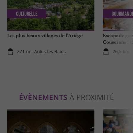
Culturelle
Gourmand
Les plus beaux villages de l'Ariège
Escapade go
Couserans : t
!
271 m - Aulus-les-Bains
26,5 km -
ÉVÈNEMENTS
À PROXIMITÉ