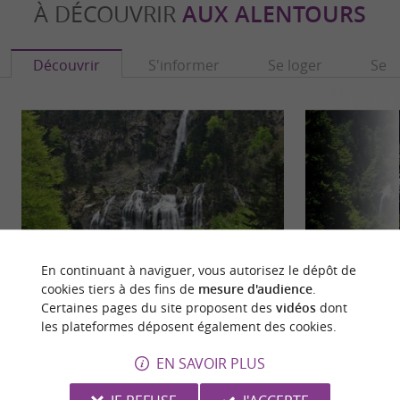
À DÉCOUVRIR
AUX ALENTOURS
Découvrir
S'informer
Se loger
Se r
En continuant à naviguer, vous autorisez le dépôt de
cookies tiers à des fins de
mesure d'audience
.
Certaines pages du site proposent des
vidéos
dont
Aulus-les-Bains
La Cascade d'Ars
les plateformes déposent également des cookies.
Aulus-les-Bains, nichée au cœur des Pyrénées
La cascade d’Ars d
ariégeoises, est une station thermale de montagne
comme l’ une des p
EN SAVOIR PLUS
réputée pour ...
situe ...