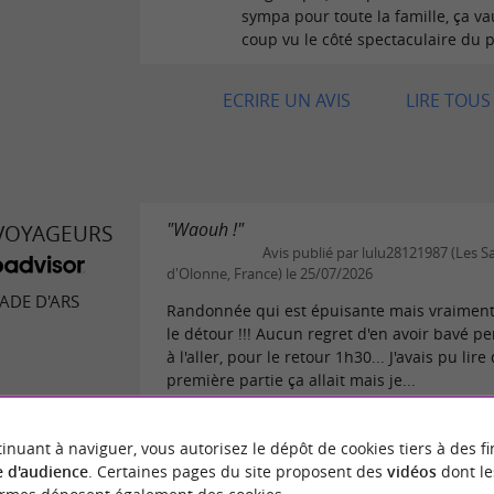
sympa pour toute la famille, ça va
coup vu le côté spectaculaire du 
ECRIRE UN AVIS
LIRE TOUS 
"Waouh !"
 VOYAGEURS
Avis publié par lulu28121987 (Les S
d'Olonne, France) le 25/07/2026
ADE D'ARS
Randonnée qui est épuisante mais vraiment
le détour !!! Aucun regret d'en avoir bavé p
à l'aller, pour le retour 1h30... J'avais pu lire
première partie ça allait mais je...
 avis
LIRE L'AVIS CO
inuant à naviguer, vous autorisez le dépôt de cookies tiers à des fi
 d'audience
. Certaines pages du site proposent des
vidéos
dont le
"Super"