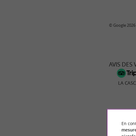
© Google 2026
AVIS DES
LA CASC
105
En cont
mesure