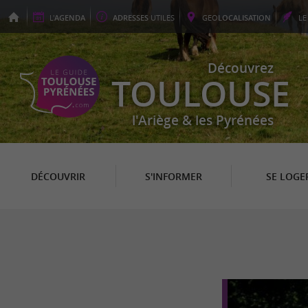
L'
AGENDA
ADRESSES
UTILES
GEO
LOCALISATION
L
Découvrez
TOULOUSE
l'Ariège & les Pyrénées
DÉCOUVRIR
S'INFORMER
SE LOGE