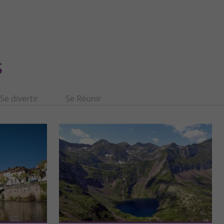
S
Se divertir
Se Réunir