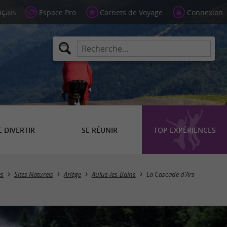
Espace Pro
Carnets de Voyage
Connexion
E DIVERTIR
SE RÉUNIR
TOP EXPÉRIENCES
es
Sites Naturels
Ariège
Aulus-les-Bains
La Cascade d'Ars