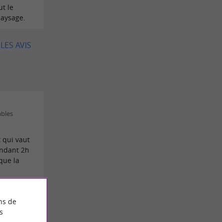
ut le
paysage.
LES AVIS
ables
 qui vaut
endant 2h
 que la
MPLET
ns de
s