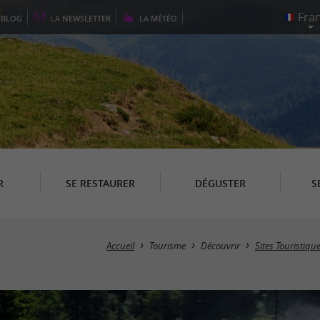
E
BLOG
LA
NEWSLETTER
LA
MÉTÉO
R
SE RESTAURER
DÉGUSTER
S
Accueil
Tourisme
Découvrir
Sites Touristiqu