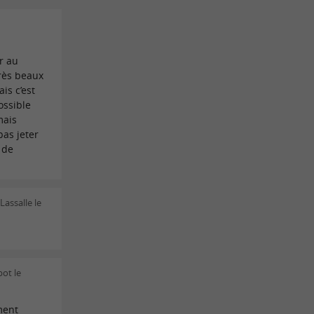
r au
Très beaux
is c’est
possible
mais
as jeter
 de
Lassalle le
bot le
ment