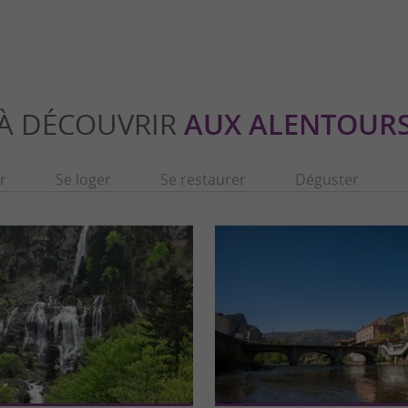
À DÉCOUVRIR
AUX ALENTOUR
r
Se loger
Se restaurer
Déguster