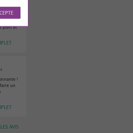
ance) le
CCEPTE
mbre /
u pont et
MPLET
24
onnante !
 faire un
e
MPLET
LES AVIS