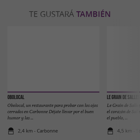
TE GUSTARÁ
TAMBIÉN
Obolocal
Le Grain de Salles
Obolocal, un restaurante para probar con los ojos
Le Grain de Salles
cerrados en Carbonne Déjate llevar por el buen
el corazón de Sall
humor y las ...
el pueblo, ...
2,4 km - Carbonne
4,5 km - S