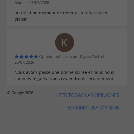
Marie el 26/07/2026
soleada terraza con impresionantes vistas al
un très bon moment de détente, à refaire avec
.
lago y a las actividades
El salón interior,
plaisir
garantiza disfrutar
totalmente acristalado,
de
incluso con lluvia, con el calor
las vistas
de la
durante el invierno. Un atento
estufa de leña
equipo está a su disposición para garantizar
Opinión publicada por Krystel Salé el
26/07/2026
. ¡Aproveche su
una experiencia inolvidable
Nous avons passé une bonne soirée et nous nous
visita al Parque de Wake La Source para
sommes régalés. Nous reviendrons certainement.
combinar
deportes, actividades acuáticas y
! El complejo
© Google 2026
una escapada gastronómica
LEER TODAS LAS OPINIONES
ofrece diversas
para todas las
actividades
ESCRIBIR UNA OPINIÓN
edades y gustos:
parque acuático, telesquí
acuático, stand up paddle, juego láser al aire
... ¡Sin duda encontrará lo que busca!
libre