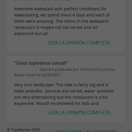
restaurante, La Source Wake Park se adapta a
Awesome wakepark with perfect conditions for
sus deseos y necesidades.
wakeskating, we spend there 4 days and each of
them were amazing. The menu in the wakepark
restaurant is maybe not too varied and bit
expensive but all...
LEER LA OPINIÓN COMPLETA
"Great experience overall"
Opinión publicada por flofinou10 (Londres,
Reino Unido) el 26/08/2021
Very nice landscape. The lake is fairly big and it
looks peaceful. Services are varied, water activities
are very entertaining but the restaurant is a bit
expansive. Would recommend for kids and...
LEER LA OPINIÓN COMPLETA
© TripAdvisor 2026
LEER TODAS LAS OPINIONES