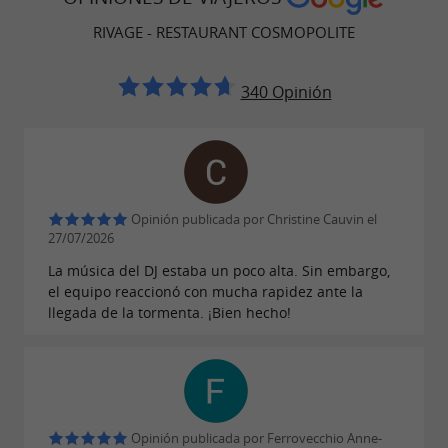
saladas y dulces.
RIVAGE - RESTAURANT COSMOPOLITE
Todos los jueves por la noche durante el verano,
el restaurante se transforma en una
guinguette
340 Opinión
y ofrece
en un
parrilladas caseras
ambiente
. ¡La oportunidad ideal para
musical y relajado
disfrutar de un
en la
cóctel como aperitivo
terraza al
!
atardecer
Opinión publicada por Christine Cauvin el
27/07/2026
UN ENTORNO IDEAL PARA TODOS, MUY CERCA
La música del DJ estaba un poco alta. Sin embargo,
DE TOULOUSE.
el equipo reaccionó con mucha rapidez ante la
llegada de la tormenta. ¡Bien hecho!
Ya sea para una
, una
comida familiar
cena con
o una
, el
amigos
comida de negocios
restaurante ofrece un ambiente cálido y
acogedor. Los clientes pueden disfrutar de la
Opinión publicada por Ferrovecchio Anne-