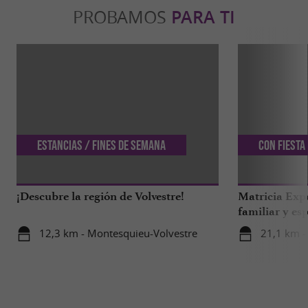
PROBAMOS
PARA TI
Estancias / Fines de semana
Con Fiesta
¡Descubre la región de Volvestre!
Matricia Expe
familiar y esp
bosque de Ar
12,3 km - Montesquieu-Volvestre
21,1 km -