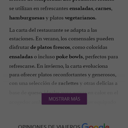
se utilizan en refrescantes
,
,
ensaladas
carnes
y platos
.
hamburguesas
vegetarianos
La carta del restaurante se adapta a las
estaciones. En verano, los comensales pueden
disfrutar
, como coloridas
de platos frescos
o incluso
, perfectos para
ensaladas
poke bowls
refrescarse. En invierno, la carta evoluciona
para ofrecer platos reconfortantes y generosos,
con una selección de
y otras delicias a
raclettes
base de
, ideales para entrar en calor en el
queso
MOSTRAR MÁS
acogedor ambiente del salón interior equipado
con
. De octubre a abril, los
estufa de leña
domingos se ofrece
con opciones
brunch
OPINIONES DE VIAJEROS