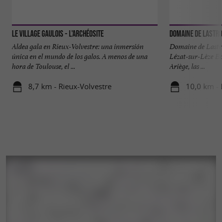
Le Village Gaulois - L'Archéosite
Domaine de Lastr
Aldea gala en Rieux-Volvestre: una inmersión
Domaine de Lastro
única en el mundo de los galos. A menos de una
Lézat-sur-Lèze En
hora de Toulouse, el ...
Ariège, las ...
8,7 km - Rieux-Volvestre
10,0 km - 