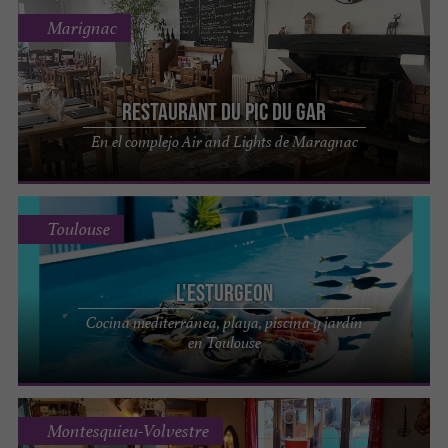
Marignac
Restaurant du Pic du Gar
En el complejo Air and Lights de Maragnac
Toulouse
L'Esturgeon
Cocina mediterránea, playa, piscina y jardín
en Toulouse
Montesquieu-Volvestre