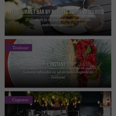
Le Gourmet Bar by Novotel Purpan Toulouse
Disfrute de la cocina mediterránea en un
ambiente agradable
Toulouse
L'Instant T
Sabores refinados en un entorno elegante en
Toulouse.
Cugnaux