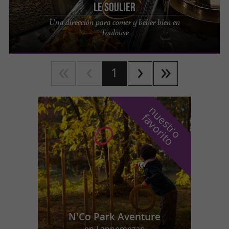
Le Soulier
Una dirección para comer y beber bien en
Toulouse
1
n
u
e
s
t
r
o
a
v
o
r
i
t
f
o
N'Co Park Aventure