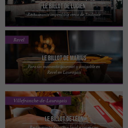
Le Billot de Lucien
Restaurante imperdible cerca de Toulouse
Revel
Le Billot de Marius
Para un momento gourmet y amigable en
Revel en Lauragais
Villefranche-de-Lauragais
Le Billot de Léon
Restaurante de cocina local y casera en