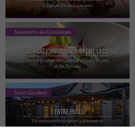
Villefranche-de-Lauragais
Sauveterre-de-Comminges
Restaurant L'Hibiscus by Jeremy Lasserre
Cocina gourmet delicada y creativa a los pies
de los Pirineos
Saint-Gaudens
L'Entre Potes
Un restaurante acogedor y gourmet en
Saint-Gaudens