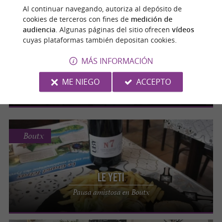
Al continuar navegando, autoriza al depósito de
cookies de terceros con fines de
medición de
Castillon-de-Larboust
audiencia
. Algunas páginas del sitio ofrecen
vídeos
cuyas plataformas también depositan cookies.
Auberge du Lis
MÁS INFORMACIÓN
Disfrute de la gastronomía local en el
ME NIEGO
ACCEPTO
corazón de los Pirineos.
Boutx
Le Yeti
Pausa amistosa en Boutx