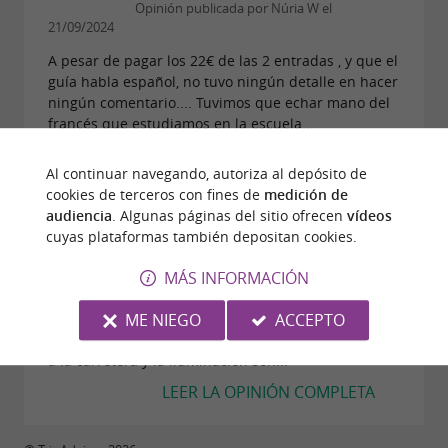
Opinión publicada por Núria W el
21/09/2024
A pesar de pagar los 22€ de las 2 entradas , y que el
guía habla español, no tuvo ningún detalle en hacer
ningún comentario.... Tuvimos que echar mano del
francés que estudiamos en la escuela...
LEER LA OPINIÓN COMPLETA
Al continuar navegando, autoriza al depósito de
cookies de terceros con fines de
medición de
audiencia
. Algunas páginas del sitio ofrecen
vídeos
"Impresionante"
cuyas plataformas también depositan cookies.
Opinión publicada por Àlex T (Pineda de
Mar, España) el 21/09/2024
MÁS INFORMACIÓN
Impresionante! Yo la recorrí en moto, y las
sensaciones al entrar en la gruta son escalofriantes.
ME NIEGO
ACCEPTO
El frescor, el sonido del río que discurre en paralelo
a la carretera y la iluminación son...
LEER LA OPINIÓN COMPLETA