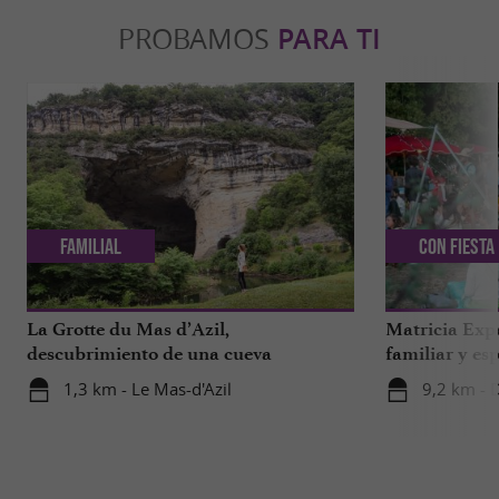
PROBAMOS
PARA TI
Familial
Con Fiesta
La Grotte du Mas d’Azil,
Matricia Expe
descubrimiento de una cueva
familiar y esp
prehistórica de fama mundial en
bosque de Ar
1,3 km - Le Mas-d'Azil
9,2 km - 
Ariège