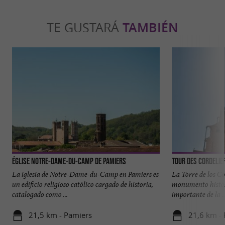
TE GUSTARÁ
TAMBIÉN
Église Notre-Dame-du-Camp de Pamiers
Tour des Cordelie
La iglesia de Notre-Dame-du-Camp en Pamiers es
La Torre de los Co
un edificio religioso católico cargado de historia,
monumento históri
catalogado como ...
importante de la ..
21,5 km - Pamiers
21,6 km -