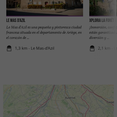
Le Mas d’Azil
Xploria La forêt 
Le Mas d'Azil es una pequeña y pintoresca ciudad
¡Inmersión, confr
francesa situada en el departamento de Ariège, en
están garantizadas
el corazón de ...
diversión y ...
1,3 km - Le Mas-d'Azil
2,1 km - L