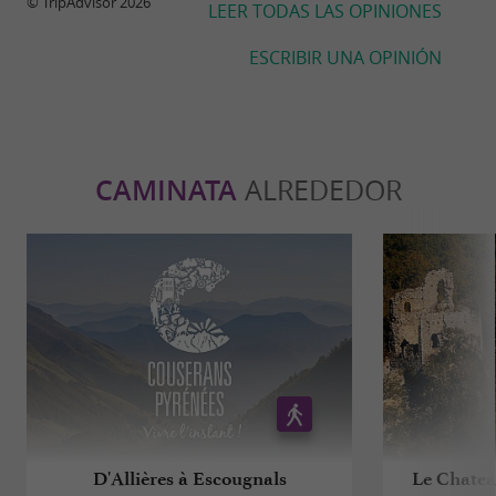
© TripAdvisor 2026
LEER TODAS LAS OPINIONES
ESCRIBIR UNA OPINIÓN
CAMINATA
ALREDEDOR
D'Allières à Escougnals
Le Chatea