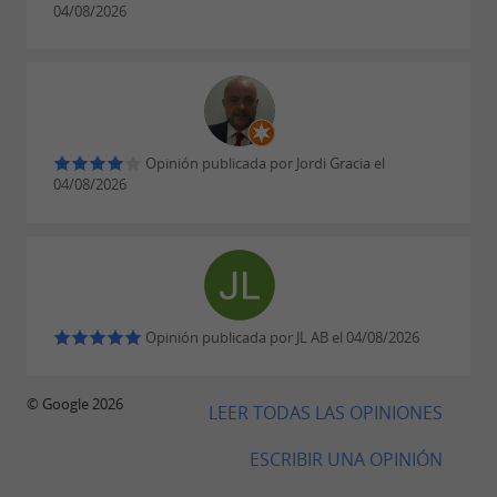
04/08/2026
Su posición geográfica y formación geológica
permitieron su utilización como
.
plaza fuerte
PROTECCIÓN Y MEJORA
Opinión publicada por Jordi Gracia el
04/08/2026
La cueva está catalogada como
Monumento
, lo que da testimonio de
Histórico desde 1942
su
.
importancia patrimonial
Opinión publicada por JL AB el 04/08/2026
El
, situado en el corazón
Museo de Prehistoria
del pueblo de Mas-d'Azil, permite
© Google 2026
descubrir las
LEER TODAS LAS OPINIONES
de la cueva.
riquezas arqueológicas
ESCRIBIR UNA OPINIÓN
El
permite
centro de interpretación
conocer la