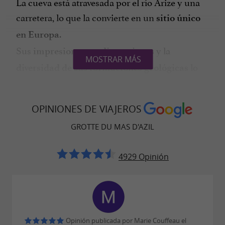
La cueva está atravesada por el río Arize y una
carretera, lo que la convierte en un
sitio único
.
en Europa
Sus
y la
impresionantes dimensiones
MOSTRAR MÁS
lo
diversidad de sus formaciones geológicas
convierten en un
lugar privilegiado de estudio
para los científicos.
OPINIONES DE VIAJEROS
GROTTE DU MAS D'AZIL
UN LUGAR DE MEMORIA Y REFUGIO
4929 Opinión
A lo largo de los siglos, la cueva sirvió de
a diferentes poblaciones,
refugio
especialmente a los cátaros y a los protestantes
durante las guerras de religión.
Opinión publicada por Marie Couffeau el