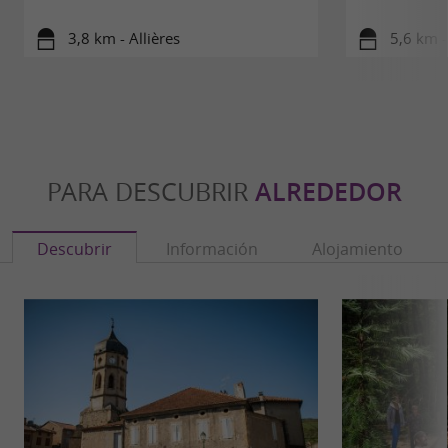
3,8 km - Allières
5,6 km 
PARA DESCUBRIR
ALREDEDOR
Descubrir
Información
Alojamiento