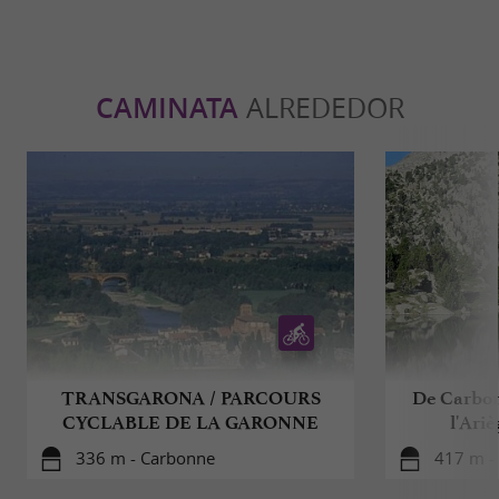
CAMINATA
ALREDEDOR
TRANSGARONA / PARCOURS
De Carbon
CYCLABLE DE LA GARONNE
l'Ariè
336 m - Carbonne
417 m -