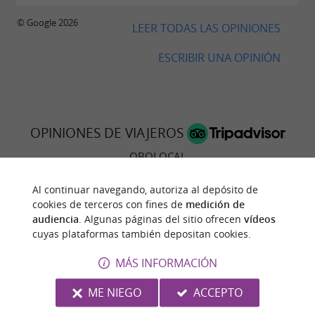
© Google 2026
LEER TODAS LAS OPINIONES
ESCRIBIR UNA OPINIÓN
OPINIONES DE VIAJEROS
OBOLOCAL
Al continuar navegando, autoriza al depósito de
11 Opinión
cookies de terceros con fines de
medición de
audiencia
. Algunas páginas del sitio ofrecen
vídeos
RESUMEN DE OPINIONES
cuyas plataformas también depositan cookies.
Ambiente
MÁS INFORMACIÓN
Comida
ME NIEGO
ACCEPTO