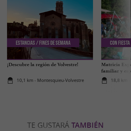
Estancias / Fines de semana
Con Fiesta
¡Descubre la región de Volvestre!
Matricia Expe
familiar y esp
bosque de Ar
10,1 km - Montesquieu-Volvestre
18,8 km -
TE GUSTARÁ
TAMBIÉN