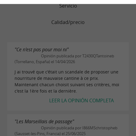
Servicio
Calidad/precio
"Ce n'est pas pour moi ni"
Opinión publicada por T2430QTantoineb
(Torrellano, España) el 14/04/2026
J ai trouvé que c'était un scandale de proposer une
nourriture de mauvaise cantine à ce prix.
Maintenant chacun choisit suivant ses critères, moi
c'est la 1ère fois et la dernière.
LEER LA OPINIÓN COMPLETA
"Les Marseillais de passage"
Opinión publicada por I866MSchristopheb
(Sausset-les-Pins, Francia) el 25/06/2025