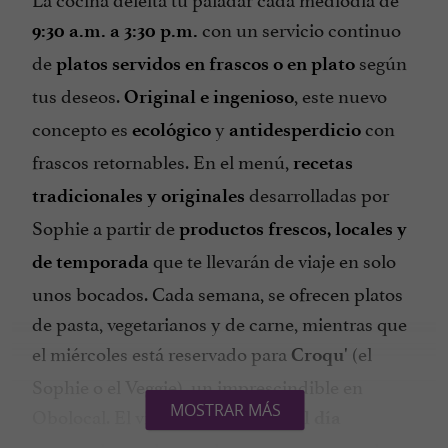
con un servicio continuo
9:30 a.m. a 3:30 p.m.
de
según
platos servidos en frascos o en plato
tus deseos.
, este nuevo
Original e ingenioso
concepto es
y
con
ecológico
antidesperdicio
frascos retornables. En el menú,
recetas
desarrolladas por
tradicionales y originales
Sophie a partir de
productos frescos, locales y
que te llevarán de viaje en solo
de temporada
unos bocados. Cada semana, se ofrecen platos
de pasta, vegetarianos y de carne, mientras que
el miércoles está reservado para
(el
Croqu'
Sophie o el Veggie), un imprescindible en
MOSTRAR MÁS
Obolocal. El viernes es el
plato del día