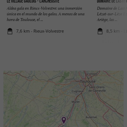
Le Village Gaulois - L'Archéosite
Domaine de Lastr
Aldea gala en Rieux-Volvestre: una inmersión
Domaine de Lastro
única en el mundo de los galos. A menos de una
Lézat-sur-Lèze En
hora de Toulouse, el ...
Ariège, las ...
7,6 km - Rieux-Volvestre
8,5 km - L