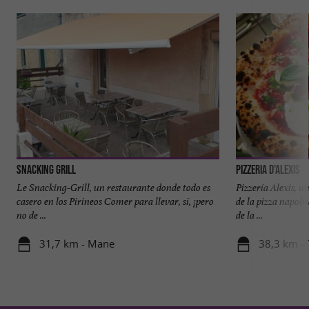
Snacking Grill
Pizzeria d'Alexis
Le Snacking-Grill, un restaurante donde todo es
Pizzería Alexis, u
casero en los Pirineos Comer para llevar, sí, ¡pero
de la pizza napoli
no de ...
de la ...
31,7 km - Mane
38,3 km -