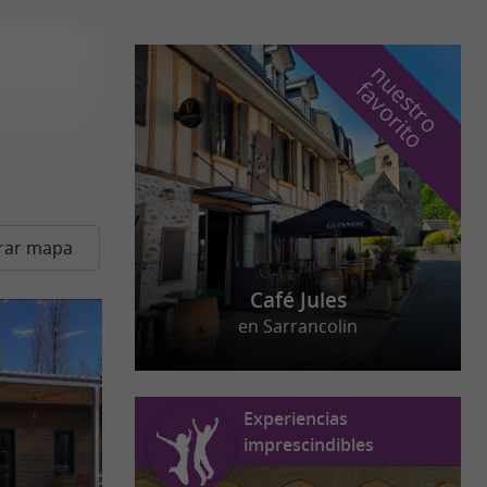
n
u
e
s
t
r
o
a
v
o
r
i
t
f
o
rar mapa
Café Jules
en Sarrancolin
Experiencias
imprescindibles