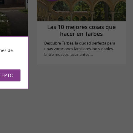
ente
adicional en
ronne
o revitaliza
Las 10 mejores cosas que
hacer en Tarbes
Descubre Tarbes, la ciudad perfecta para
unas vacaciones familiares inolvidables.
ines de
Entre museos fascinantes ...
CEPTO