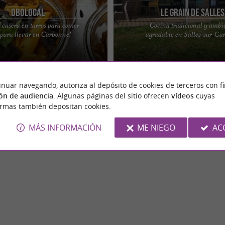
Obolocal
Le Grain de Salles
 casera en tarros para comer
Cocina tradicional y ambi
estaurante para probar con los ojos
Le Grain de Salles, un restaurante tr
o para llevar en Carbonne!
agradable en Salles-sur-Ga
rbonne Déjate llevar por el buen
el corazón de Salles-sur-Garonne Est
el pueblo, ...
inuar navegando, autoriza al depósito de cookies de terceros con f
ón de audiencia
. Algunas páginas del sitio ofrecen
vídeos
cuyas
ormas también depositan cookies.
MÁS INFORMACIÓN
ME NIEGO
AC