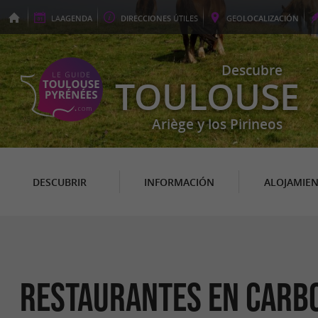
LA
AGENDA
DIRECCIONES
ÚTILES
GEO
LOCALIZACIÓN
Descubre
TOULOUSE
Ariège y los Pirineos
DESCUBRIR
INFORMACIÓN
ALOJAMIE
Restaurantes en Carb