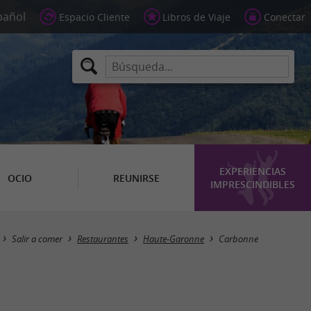
Espacio Cliente
Libros de Viaje
Conectar
EXPERIENCIAS
OCIO
REUNIRSE
IMPRESCINDIBLES
Masquer la carte
Salir a comer
Restaurantes
Haute-Garonne
Carbonne