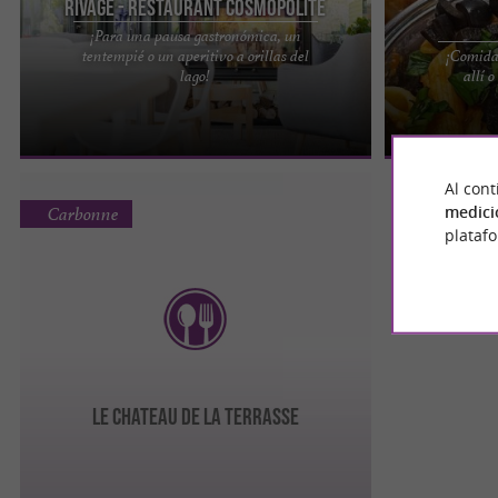
Rivage - Restaurant cosmopolite
¡Para una pausa gastronómica, un
tentempié o un aperitivo a orillas del
¡Comida
¡Bienvenido al Restaurante RIVAGE, a 30 minutos
Obolocal, un r
lago!
allí 
al sur de Toulouse! Ubicado en Carbonne, a 30
cerrados en Ca
minutos al sur de ...
humor y las ...
Al cont
medici
Carbonne
plataf
LE CHATEAU DE LA TERRASSE