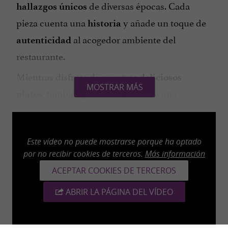
de diversas épocas. Cada
hallazgos únicos
pieza cuenta una
y añade un toque de
historia
al acogedor ambiente del
autenticidad
restaurante.
Mientras disfruta de nuestros
deliciosos
MOSTRAR MÁS
, también puede disfrutar de una
platos
experiencia única explorando los estantes
llenos de
y artículos
. Tanto si
baratijas
vintage
es un entusiasta
como
Este vídeo no puede mostrarse porque ha optado
del diseño de interiores
por no recibir cookies de terceros.
Más información
si simplemente busca un
ambiente distintivo
ACEPTAR COOKIES DE TERCEROS
para su comida, La Brocante de l'Olivier le
y le
en cada visita.
encantará
sorprenderá
ABRIR LA PÁGINA DEL VÍDEO
Estaremos encantados de darle la bienvenida
para una