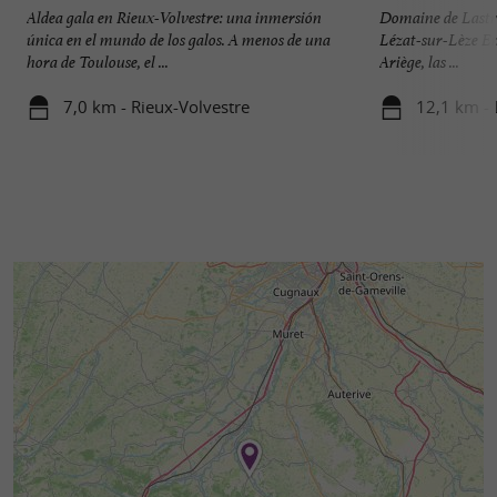
Aldea gala en Rieux-Volvestre: una inmersión
Domaine de Lastro
única en el mundo de los galos. A menos de una
Lézat-sur-Lèze En
hora de Toulouse, el ...
Ariège, las ...
7,0 km - Rieux-Volvestre
12,1 km - 