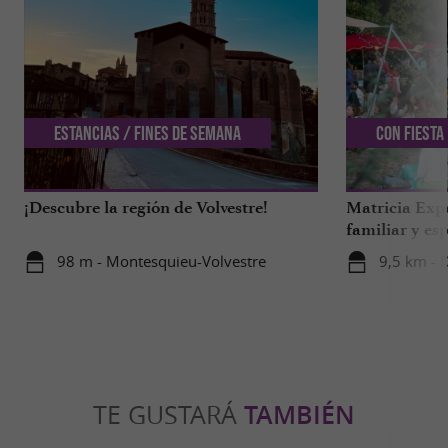
Estancias / Fines de semana
Con Fiesta
¡Descubre la región de Volvestre!
Matricia Expe
familiar y esp
bosque de Ar
98 m - Montesquieu-Volvestre
9,5 km - 
TE GUSTARÁ
TAMBIÉN