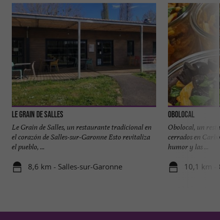
Le Grain de Salles
Obolocal
Le Grain de Salles, un restaurante tradicional en
Obolocal, un rest
el corazón de Salles-sur-Garonne Esto revitaliza
cerrados en Carbo
el pueblo, ...
humor y las ...
8,6 km - Salles-sur-Garonne
10,1 km -