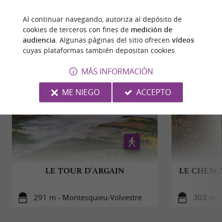
experiencia culinaria y cultural
inolvidable, siendo cada comida una invitación
Al continuar navegando, autoriza al depósito de
al
y
en un
cookies de terceros con fines de
medición de
descubrimiento
al compartir
CAMINATA
ALREDEDOR
audiencia
. Algunas páginas del sitio ofrecen
vídeos
entorno
,
y
.
único
abierto
sonriente
cuyas plataformas también depositan cookies.
¡Pizzas disponibles desde el jueves al mediodía
MÁS INFORMACIÓN
hasta el lunes por la noche y también en las
ME NIEGO
ACCEPTO
noches de partido!
Descargas:
flyer-la-brocante-de-l-olivier.pdf
LE TOUR D'ARGAIN
LE CHEMI
291 m - Montesquieu-Volvestre
303 m -