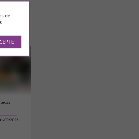
ns de
s
CCEPTE
teurs
01/09/2026