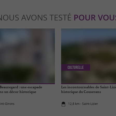
NOUS AVONS TESTÉ
POUR VOU
Culturelle
Beauregard : une escapade
Les incontournables de Saint-Lizie
s un décor historique
historique du Couserans
aint-Girons
12,8 km - Saint-Lizier