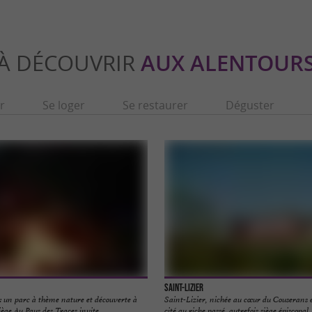
À DÉCOUVRIR
AUX ALENTOUR
r
Se loger
Se restaurer
Déguster
Saint-Lizier
: un parc à thème nature et découverte à
Saint-Lizier, nichée au cœur du Couserans e
ège Au Pays des Traces invite ...
cité au riche passé, autrefois siège épiscopal. .