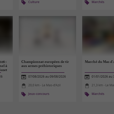
Culture
Marchés
026 :
Championnat européen de tir
Marché du Mas d'A
nel à
aux armes préhistoriques
Guzet
26
07/08/2026 au 09/08/2026
01/01/2026 au 
20,0 km - Le Mas-d'Azil
21,3 km - Le Ma
Jeux-concours
Marchés