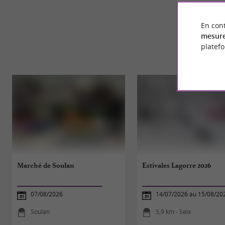
En cont
mesure
platef
Marché de Soulan
Estivales Lagorre 2026
07/08/2026
14/07/2026 au 15/08/20
Soulan
5,9 km - Seix