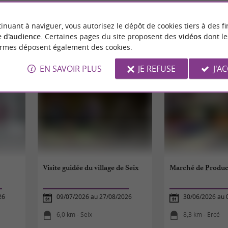
inuant à naviguer, vous autorisez le dépôt de cookies tiers à des fi
 d'audience
. Certaines pages du site proposent des
vidéos
dont le
ormes déposent également des cookies.
ÉVÈNEMENTS
À PROXIMITÉ
EN SAVOIR PLUS
JE REFUSE
J'A
Visite guidée du village de Seix
Marché de Produc
26
09/07/2026 au 27/08/2026
30/06/2026 au 
6,0 km - Seix
8,3 km - Ercé