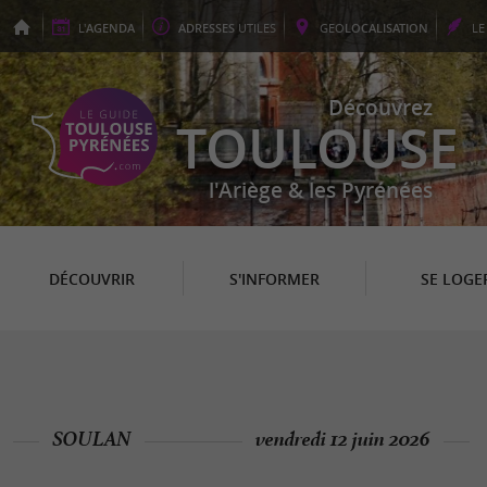
L'
AGENDA
ADRESSES
UTILES
GEO
LOCALISATION
L
Découvrez
TOULOUSE
l'Ariège & les Pyrénées
DÉCOUVRIR
S'INFORMER
SE LOGE
SOULAN
vendredi 12 juin 2026