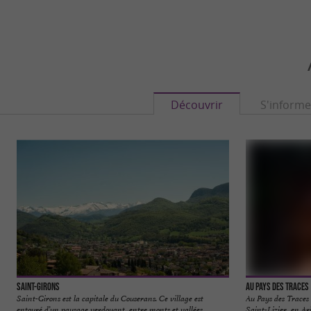
Découvrir
S'informe
Saint-Girons
Au Pays des Traces
Saint-Girons est la capitale du Couserans. Ce village est
Au Pays des Traces 
entouré d’un paysage verdoyant, entre monts et vallées ...
Saint-Lizier, en Ari