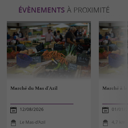
ÉVÈNEMENTS
À PROXIMITÉ
Marché du Mas d'Azil
Marché à la
12/08/2026
01/01/2
Le Mas-d'Azil
4,7 km 