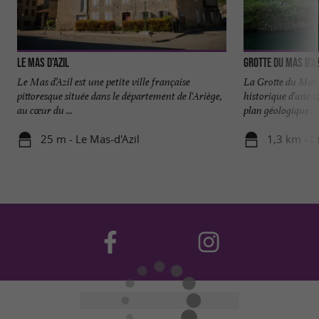
Le Mas d’Azil
Grotte du Mas d'Az
Le Mas d’Azil est une petite ville française
La Grotte du Mas
pittoresque située dans le département de l'Ariège,
historique d'une i
au cœur du ...
plan géologique ...
25 m - Le Mas-d'Azil
1,3 km - L