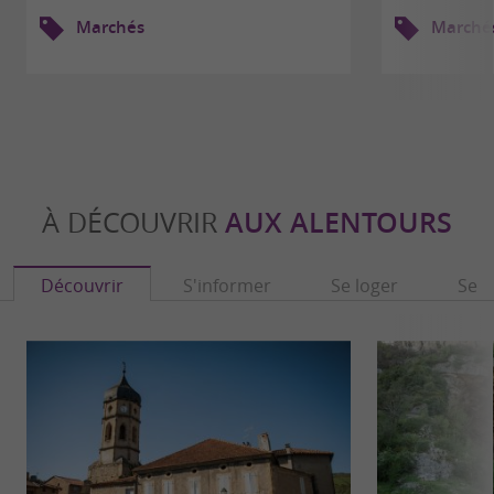
Marchés
Marché
À DÉCOUVRIR
AUX ALENTOURS
Découvrir
S'informer
Se loger
Se r