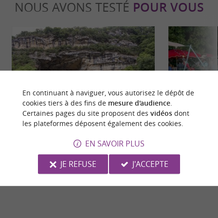
NOUS AVONS TESTÉ
POUR VOUS
En continuant à naviguer, vous autorisez le dépôt de
Familiale
Festive
cookies tiers à des fins de
mesure d'audience
.
Certaines pages du site proposent des
vidéos
dont
les plateformes déposent également des cookies.
La Grotte du Mas d’Azil, découverte
Matricia Expe
EN SAVOIR PLUS
d’une caverne Préhistorique de
familial et sp
renommée mondiale en Ariège
ariégeoise
70 m - Le Mas-d'Azil
8,4 km - 
JE REFUSE
J'ACCEPTE