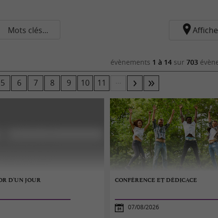
Mots clés...
Affiche
évènements
1 à 14
sur
703
évène
...
5
6
7
8
9
10
11
OR D'UN JOUR
CONFÉRENCE ET DÉDICACE
07/08/2026