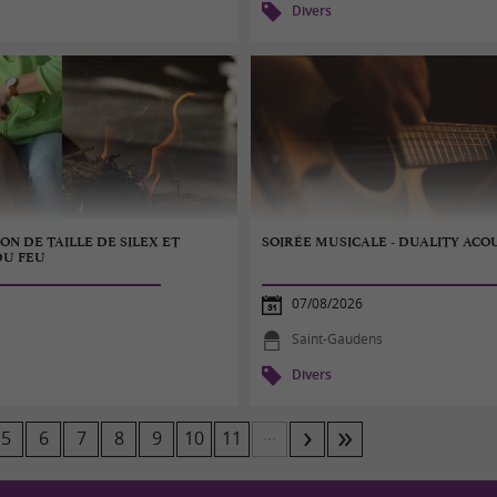
Divers
N DE TAILLE DE SILEX ET
SOIRÉE MUSICALE - DUALITY ACO
DU FEU
07/08/2026
Saint-Gaudens
Divers
...
5
6
7
8
9
10
11