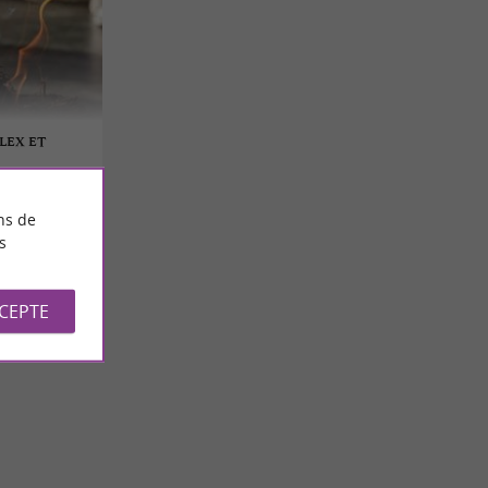
LEX ET
ns de
s
CCEPTE