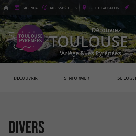
L'
AGENDA
ADRESSES
UTILES
GEO
LOCALISATION
L
Découvrez
TOULOUSE
l'Ariège & les Pyrénées
DÉCOUVRIR
S'INFORMER
SE LOGE
Divers