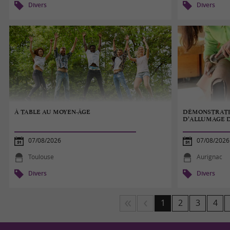
Divers
Divers
À TABLE AU MOYEN-ÂGE
DÉMONSTRATIO
D’ALLUMAGE 
07/08/2026
07/08/2026
Toulouse
Aurignac
Divers
Divers
1
2
3
4