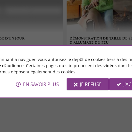
OR D'UN JOUR
DÉMONSTRATION DE TAILLE DE SI
D’ALLUMAGE DU FEU
07/08/2026
inuant à naviguer, vous autorisez le dépôt de cookies tiers à des fi
-Saint-Agne
Aurignac
 d'audience
. Certaines pages du site proposent des
vidéos
dont le
ormes déposent également des cookies.
Divers
EN SAVOIR PLUS
JE REFUSE
J'A