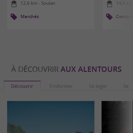
12,6 km - Soulan
14,0 km 
Marchés
Concert
À DÉCOUVRIR
AUX ALENTOURS
Découvrir
S'informer
Se loger
Se r