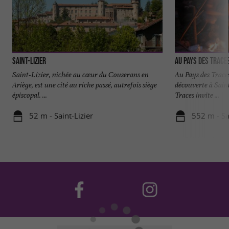
Saint-Lizier
Au Pays des Trace
Saint-Lizier, nichée au cœur du Couserans en
Au Pays des Traces
Ariège, est une cité au riche passé, autrefois siège
découverte à Saint
épiscopal. ...
Traces invite ...
52 m - Saint-Lizier
552 m - Sa