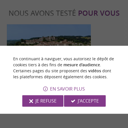
NOUS AVONS TESTÉ
POUR VOUS
En continuant à naviguer, vous autorisez le dépôt de
cookies tiers à des fins de
mesure d'audience
.
Culturelle
Culturell
Certaines pages du site proposent des
vidéos
dont
les plateformes déposent également des cookies.
Les incontournables de Saint-Lizier,
L’authentique
EN SAVOIR PLUS
capitale historique du Couserans
de Saint-Lizie
France
JE REFUSE
J'ACCEPTE
183 m - Saint-Lizier
183 m - Sa