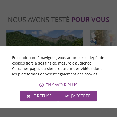
NOUS AVONS TESTÉ
POUR VOUS
En continuant à naviguer, vous autorisez le dépôt de
cookies tiers à des fins de
mesure d'audience
.
Culturelle
Gourmand
Certaines pages du site proposent des
vidéos
dont
les plateformes déposent également des cookies.
EN SAVOIR PLUS
Les plus beaux villages de l'Ariège
Escapade go
Couserans : t
JE REFUSE
J'ACCEPTE
!
13,8 km - Aulus-les-Bains
14,1 km -