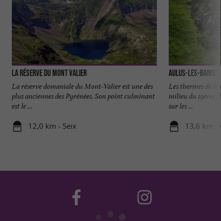
La Réserve Du Mont Valier
Aulus-les-Bains
La réserve domaniale du Mont-Valier est une des
Les thermes de la 
plus anciennes des Pyrénées. Son point culminant
milieu du 19ème siè
est le ...
sur les ...
12,0 km - Seix
13,6 km - 