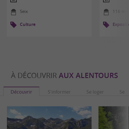
Seix
116 m -
Culture
Exposit
À DÉCOUVRIR
AUX ALENTOURS
Découvrir
S'informer
Se loger
Se r