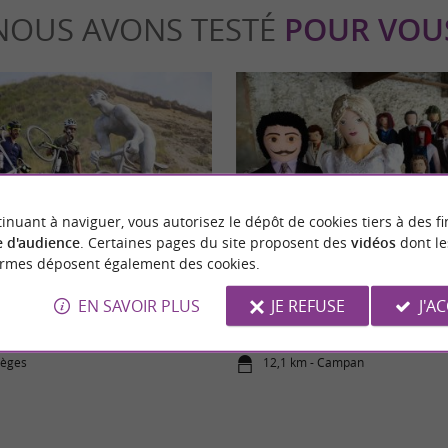
NOUS AVONS TESTÉ
POUR VOU
inuant à naviguer, vous autorisez le dépôt de cookies tiers à des fi
Culturelle
 d'audience
. Certaines pages du site proposent des
vidéos
dont le
ormes déposent également des cookies.
vélo du Col du Tourmalet
Les Mounaques, ces drôles de pou
EN SAVOIR PLUS
JE REFUSE
J'A
Campan
règes
12,1 km - Campan