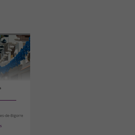
s
res-de-Bigorre
es