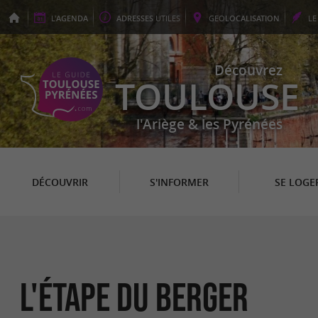
L'
AGENDA
ADRESSES
UTILES
GEO
LOCALISATION
L
Découvrez
TOULOUSE
l'Ariège & les Pyrénées
DÉCOUVRIR
S'INFORMER
SE LOGE
L'ÉTAPE DU BERGER