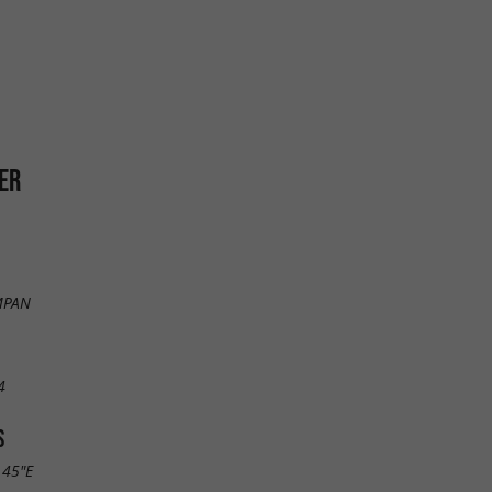
GER
MPAN
4
S
.45"E