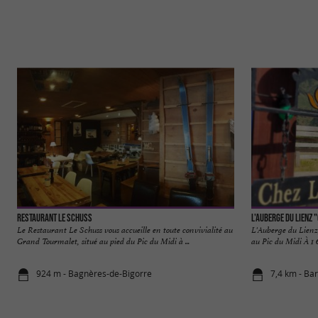
Restaurant le Schuss
L'Auberge du Lienz 
Le Restaurant Le Schuss vous accueille en toute convivialité au
L'Auberge du Lienz
Grand Tourmalet, situé au pied du Pic du Midi à ...
au Pic du Midi À 1 6
924 m - Bagnères-de-Bigorre
7,4 km - Ba