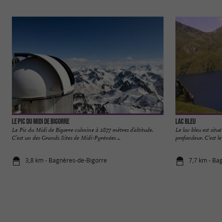
Le Pic Du Midi De Bigorre
Lac Bleu
Le Pic du Midi de Bigorre culmine à 2877 mètres d’altitude.
Le lac bleu est situ
C’est un des Grands Sites de Midi-Pyrénées ...
profondeur. C’est le 
3,8 km - Bagnères-de-Bigorre
7,7 km - Ba