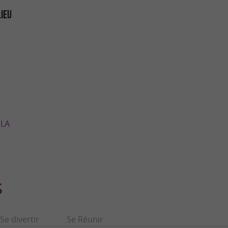
LIEU
 LA
S
Se divertir
Se Réunir