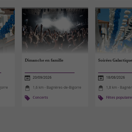
Dimanche en famille
Soirées Galactique
20/09/2026
18/08/2026
gorre
1,6 km - Bagnères-de-Bigorre
1,8 km - Bagnè
Concerts
Fêtes populair