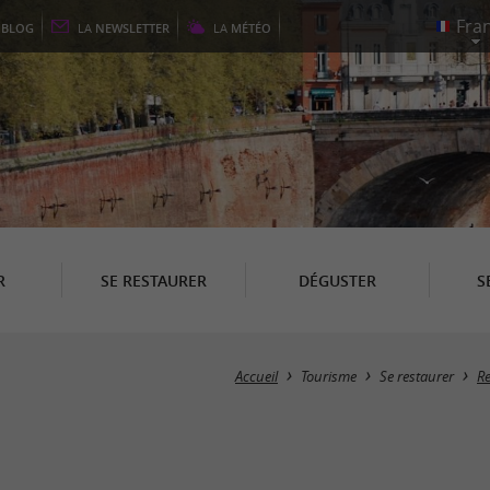
E
BLOG
LA
NEWSLETTER
LA
MÉTÉO
R
SE RESTAURER
DÉGUSTER
S
Accueil
Tourisme
Se restaurer
R