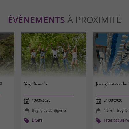
ÉVÈNEMENTS
À PROXIMITÉ
il
Yoga Brunch
Jeux géants en boi
13/09/2026
21/08/2026
Bagnères-de-Bigorre
1,0 km - Bagnè
Divers
Fêtes populair