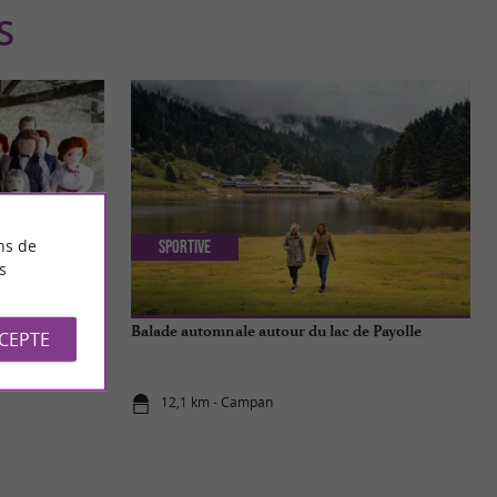
S
ns de
Sportive
s
pées de
Balade automnale autour du lac de Payolle
CCEPTE
12,1 km - Campan