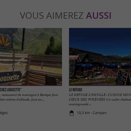
VOUS AIMEREZ
AUSSI
"Chez Louisette"
Le Refuge
, restaurant de montagne à Barèges face
LE REFUGE À PAYOLLE : CUISINE M
00 mètres d'altitude, face au ...
CŒUR DES PYRÉNÉES Un cadre chaleureu
montagnarde ...
règes
10,3 km - Campan