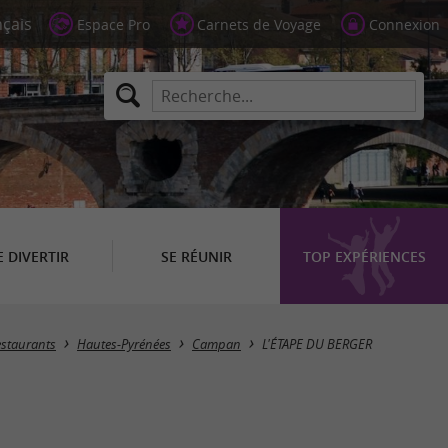
Espace Pro
Carnets de Voyage
Connexion
E DIVERTIR
SE RÉUNIR
TOP EXPÉRIENCES
estaurants
Hautes-Pyrénées
Campan
L'ÉTAPE DU BERGER