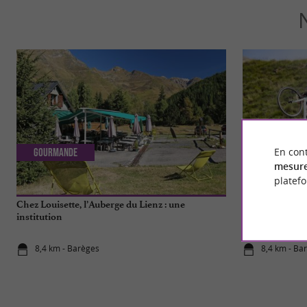
En cont
Gourmande
Sportive
mesure
platef
Chez Louisette, l’Auberge du Lienz : une
L’ascension à 
institution
8,4 km - Barèges
8,4 km - Ba