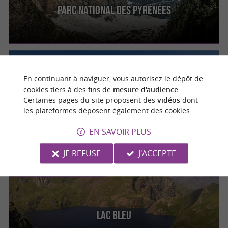
Parc National Des Pyrénées
Bagnères-de-Bigorre
En continuant à naviguer, vous autorisez le dépôt de
cookies tiers à des fins de
mesure d'audience
.
Certaines pages du site proposent des
vidéos
dont
les plateformes déposent également des cookies.
Le Pic Du Midi De Bigorre
EN SAVOIR PLUS
JE REFUSE
J'ACCEPTE
Bagnères-de-Bigorre
Lac Bleu