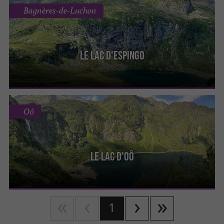
Bagnères-de-Luchon
Le Lac d'Espingo
Oô
Le Lac D'Oô
1