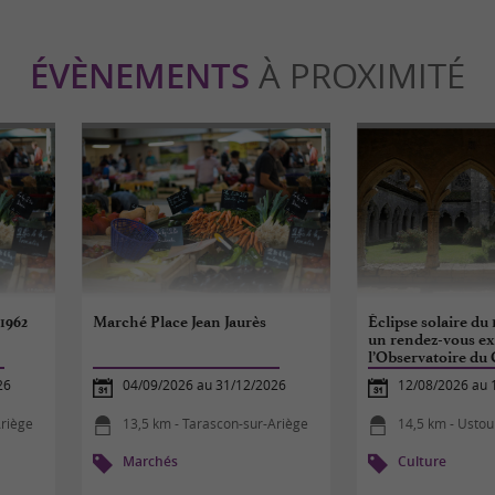
ÉVÈNEMENTS
À PROXIMITÉ
1962
Marché Place Jean Jaurès
Éclipse solaire du 
un rendez-vous ex
l’Observatoire du
26
04/09/2026 au 31/12/2026
12/08/2026 au 
Ariège
13,5 km - Tarascon-sur-Ariège
14,5 km - Ustou
Marchés
Culture