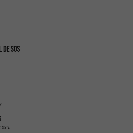
 DE SOS
8
S
2.09"E