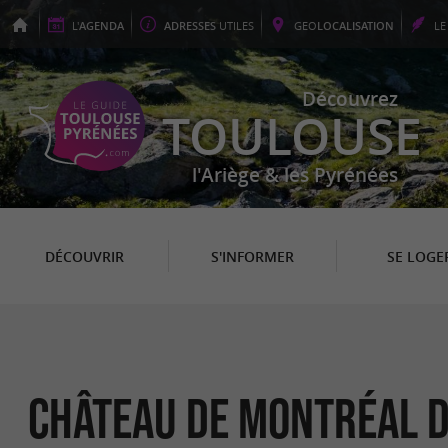
L'
AGENDA
ADRESSES
UTILES
GEO
LOCALISATION
L
Découvrez
TOULOUSE
l'Ariège & les Pyrénées
DÉCOUVRIR
S'INFORMER
SE LOGE
CHÂTEAU DE MONTRÉAL D