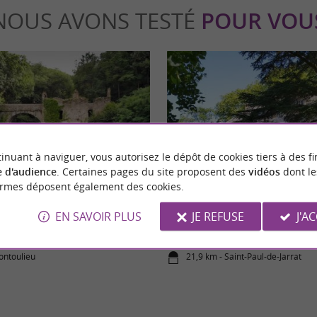
NOUS AVONS TESTÉ
POUR VOU
inuant à naviguer, vous autorisez le dépôt de cookies tiers à des fi
able
Détente
 d'audience
. Certaines pages du site proposent des
vidéos
dont le
ormes déposent également des cookies.
le, un lieu légendaire à découvrir
Le Clos Cathala, séjour de charme
EN SAVOIR PLUS
JE REFUSE
J'A
centenaires et montagnes Ariégeo
ontoulieu
21,9 km - Saint-Paul-de-Jarrat