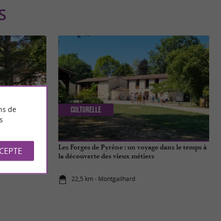
S
ns de
Culturelle
s
, entre arbres
Les Forges de Pyrène : un voyage dans le temps à
CCEPTE
ises
la découverte des vieux métiers
22,5 km - Montgailhard