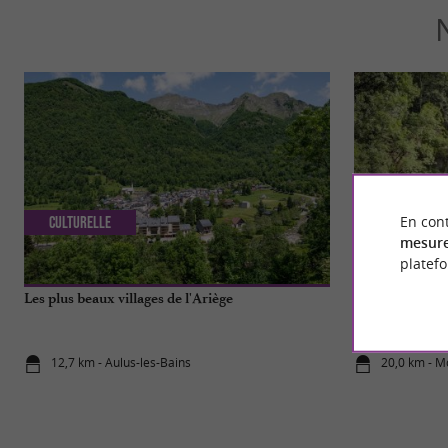
En cont
Culturelle
Incontourn
mesure
platef
Les plus beaux villages de l'Ariège
Le Pont du Diab
en Ariège
12,7 km - Aulus-les-Bains
20,0 km - M