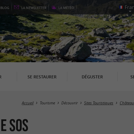
E
BLOG
LA
NEWSLETTER
LA
MÉTÉO
R
SE RESTAURER
DÉGUSTER
S
Accueil
Tourisme
Découvrir
Sites Touristiques
Château
E SOS