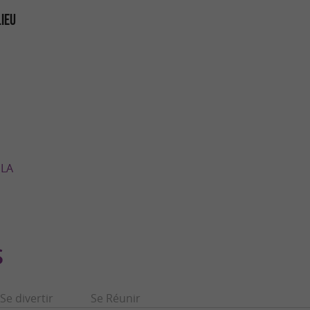
LIEU
 LA
S
Se divertir
Se Réunir