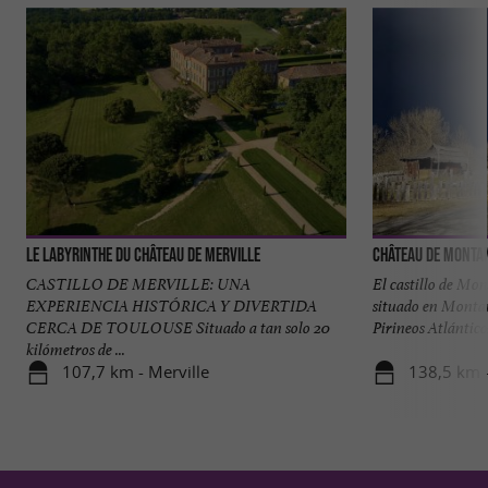
Le Labyrinthe du Château de Merville
Château de Monta
CASTILLO DE MERVILLE: UNA
El castillo de Mon
EXPERIENCIA HISTÓRICA Y DIVERTIDA
situado en Montan
CERCA DE TOULOUSE Situado a tan solo 20
Pirineos Atlánticos.
kilómetros de ...
107,7 km - Merville
138,5 km -