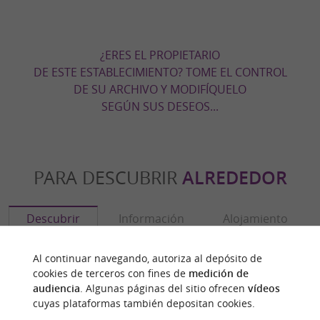
¿ERES EL PROPIETARIO
DE ESTE ESTABLECIMIENTO? TOME EL CONTROL
DE SU ARCHIVO Y MODIFÍQUELO
SEGÚN SUS DESEOS...
PARA DESCUBRIR
ALREDEDOR
Descubrir
Información
Alojamiento
Al continuar navegando, autoriza al depósito de
cookies de terceros con fines de
medición de
audiencia
. Algunas páginas del sitio ofrecen
vídeos
cuyas plataformas también depositan cookies.