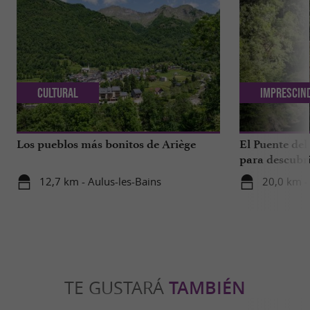
Cultural
Imprescin
Los pueblos más bonitos de Ariège
El Puente del
para descubri
12,7 km - Aulus-les-Bains
20,0 km -
TE GUSTARÁ
TAMBIÉN