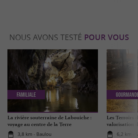
NOUS AVONS TESTÉ
POUR VOUS
Familiale
Gourmand
La rivière souterraine de Labouiche :
Les Terroirs d
voyage au centre de la Terre
valorisation d
travers un en
3,8 km - Baulou
6,2 km - 