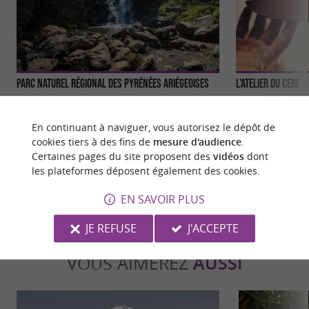
Parc naturel régional des Pyrénées Ariégeoises
L'Atelier du Cerf
Le Parc Naturel régional des Pyrénées Ariégeoises
L'Atelier du Cerf 
a pour vocation de protéger l’écosystème des
de l'Ariège Niché d
En continuant à naviguer, vous autorisez le dépôt de
montagnes de ...
cookies tiers à des fins de
mesure d'audience
.
Certaines pages du site proposent des
vidéos
dont
3,1 km - Montels
4,1 km - S
les plateformes déposent également des cookies.
EN SAVOIR PLUS
JE REFUSE
J'ACCEPTE
VOUS AIMEREZ
AUSSI