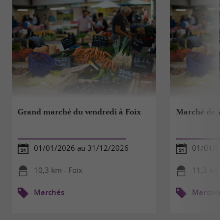
Grand marché du vendredi à Foix
Marché de V
01/01/2026 au 31/12/2026
01/01/2
10,3 km - Foix
11,3 km 
Marchés
Marché