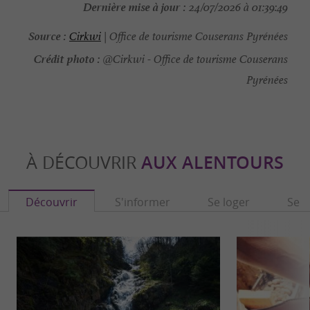
Dernière mise à jour :
24/07/2026 à 01:39:49
Source :
Cirkwi
| Office de tourisme Couserans Pyrénées
Crédit photo :
@Cirkwi - Office de tourisme Couserans
Pyrénées
À DÉCOUVRIR
AUX ALENTOURS
Découvrir
S'informer
Se loger
Se r