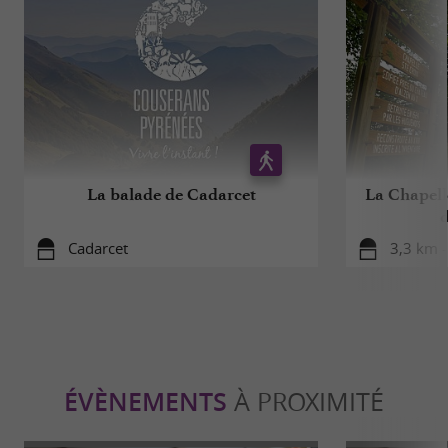
La balade de Cadarcet
La Chapelle
d
Cadarcet
3,3 km -
ÉVÈNEMENTS
À PROXIMITÉ