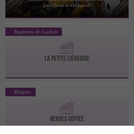
para llevar en Carbonne!
Bagnères-de-Luchon
La Petite Liégeoise
Blagnac
Heroes Coffee