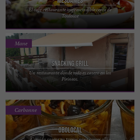
Mesdames
El café-restaurante imprescindible cerca de
Toulouse
Mane
Snacking Grill
Un restaurante donde todo es casero en los
Pirineos.
Carbonne
Obolocal
¡Comida casera en tarros para comer allí o