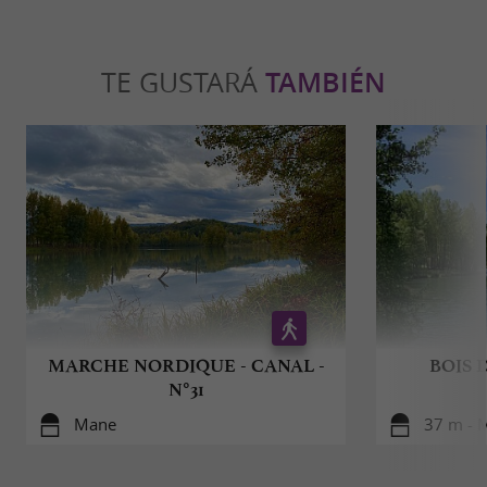
TE GUSTARÁ
TAMBIÉN
MARCHE NORDIQUE - CANAL -
BOIS 
N°31
Mane
37 m - 