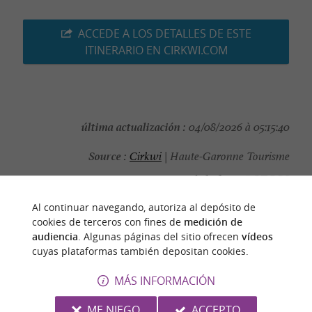
ACCEDE A LOS DETALLES DE ESTE
ITINERARIO EN CIRKWI.COM
última actualización :
04/08/2026 à 05:15:40
Source :
Cirkwi
| Haute-Garonne Tourisme
autor de la foto :
©OTCGS
Al continuar navegando, autoriza al depósito de
cookies de terceros con fines de
medición de
audiencia
. Algunas páginas del sitio ofrecen
vídeos
cuyas plataformas también depositan cookies.
PARA DESCUBRIR
ALREDEDOR
MÁS INFORMACIÓN
Descubrir
Información
Alojamiento
ME NIEGO
ACCEPTO