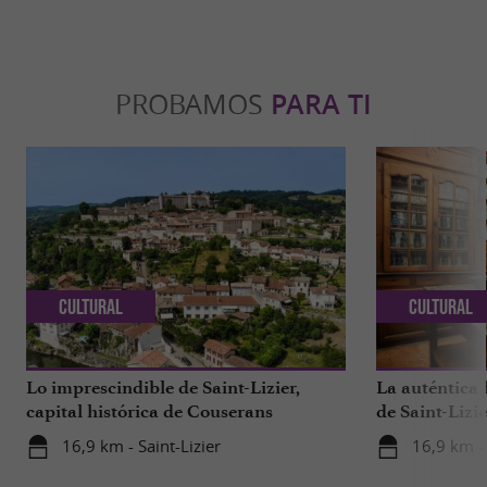
PROBAMOS
PARA TI
Cultural
Cultural
Lo imprescindible de Saint-Lizier,
La auténtica 
capital histórica de Couserans
de Saint-Lizie
de Francia
16,9 km - Saint-Lizier
16,9 km - 