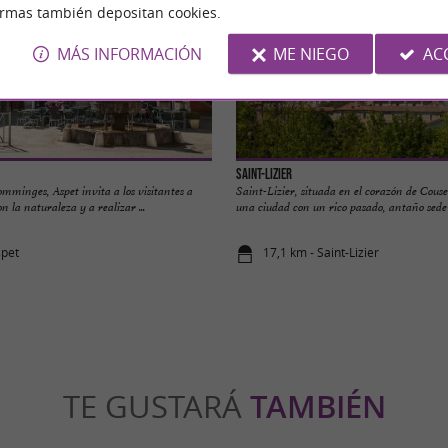
ormas también depositan cookies.
MÁS INFORMACIÓN
ME NIEGO
AC
Saint-Lizier
mminges, Aspet invita a los visitantes a
Saint-Lizier, situada en el corazón de Couse
n la naturaleza y a realizar ...
una ciudad con un rico pasado, antaño sede .
spet
17,1 km - Saint-Lizier
TE GUSTARÁ
TAMBIÉN