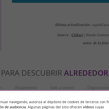
última actualización :
04/08/2026
Source :
Cirkwi
| Haute-Garonn
autor de la foto 
PARA DESCUBRIR
ALREDEDOR
n
Alojamiento
Salir a comer
Degustació
inuar navegando, autoriza al depósito de cookies de terceros con f
ón de audiencia
. Algunas páginas del sitio ofrecen
vídeos
cuyas