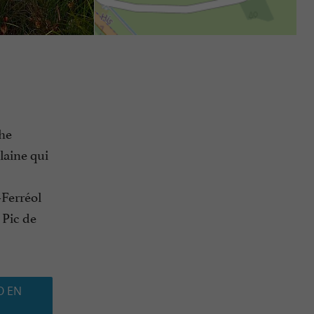
che
laine qui
-Ferréol
 Pic de
O EN