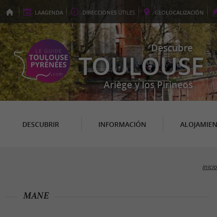
LA
AGENDA
DIRECCIONES
ÚTILES
GEO
LOCALIZACIÓN
Descubre
TOULOUSE
Ariège y los Pirineos
DESCUBRIR
INFORMACIÓN
ALOJAMIE
inicio
MANE