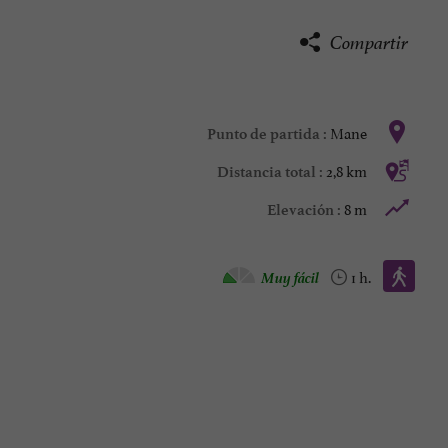
Compartir
Mane
Punto de partida :
2,8 km
Distancia total :
8 m
Elevación :
Caminata :
Muy fácil
1 h.