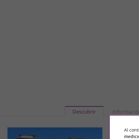
Descubrir
Informació
Al cont
medici