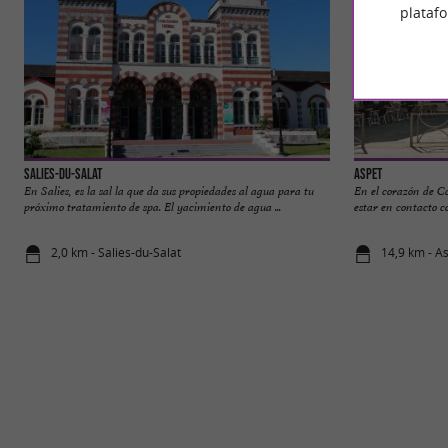
plataf
Salies-du-Salat
Aspet
En Salies, es la sal la que da sus propiedades al agua para tu
En el corazón de Co
próximo tratamiento de spa. El yacimiento de agua ...
estar en contacto co
2,0 km - Salies-du-Salat
14,9 km - A