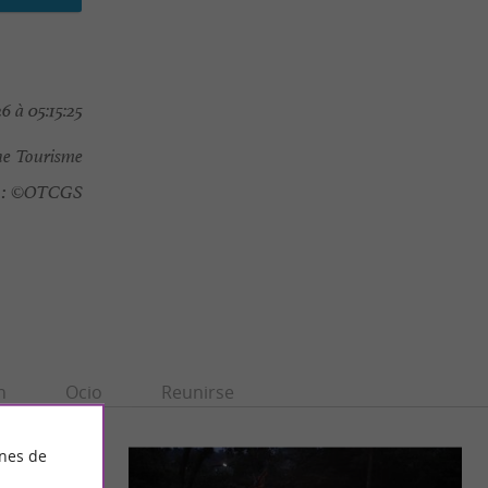
 à 05:15:25
e Tourisme
:
©OTCGS
n
Ocio
Reunirse
ines de