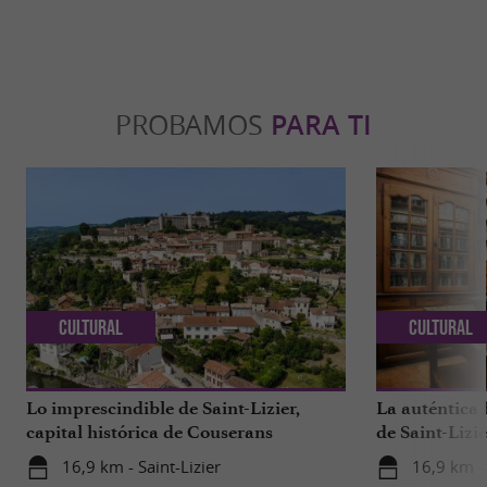
PROBAMOS
PARA TI
Cultural
Cultural
Lo imprescindible de Saint-Lizier,
La auténtica 
capital histórica de Couserans
de Saint-Lizie
de Francia
16,9 km - Saint-Lizier
16,9 km - 