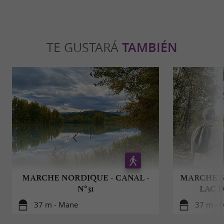
TE GUSTARÁ
TAMBIÉN
MARCHE NORDIQUE - CANAL -
MARCHE N
N°31
LAC D
37 m - Mane
37 m - 