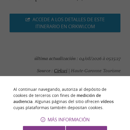
ACCEDE A LOS DETALLES DE ESTE
ITINERARIO EN CIRKWI.COM
última actualización :
04/08/2026 à 05:15:27
Source :
Cirkwi
| Haute-Garonne Tourisme
autor de la foto :
©OTCGS
Al continuar navegando, autoriza al depósito de
cookies de terceros con fines de
medición de
audiencia
. Algunas páginas del sitio ofrecen
vídeos
cuyas plataformas también depositan cookies.
PARA DESCUBRIR
ALREDEDOR
MÁS INFORMACIÓN