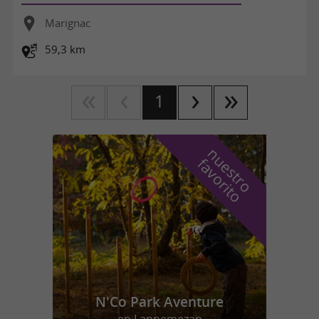
Marignac
59,3 km
1
n
u
e
s
t
r
o
a
v
o
r
i
t
f
o
N'Co Park Aventure