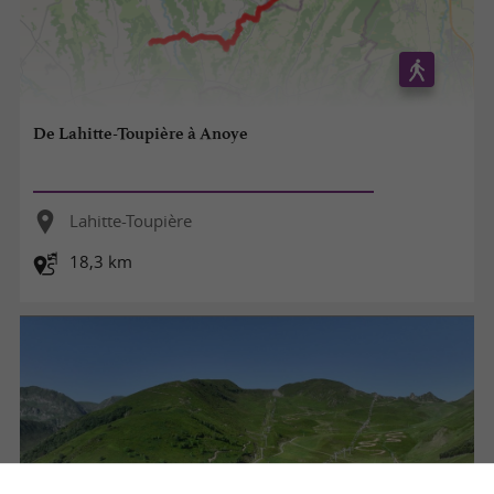
De Lahitte-Toupière à Anoye
Lahitte-Toupière
18,3 km