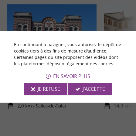
En continuant à naviguer, vous autorisez le dépôt de
cookies tiers à des fins de
mesure d'audience
.
Certaines pages du site proposent des
vidéos
dont
les plateformes déposent également des cookies.
Salies-du-Salat
Aspet
EN SAVOIR PLUS
À Salies, c'est le sel qui confère ses propriétés à
Au coeur du Commi
l'eau de votre prochaine cure thermale. Le
à entrer en commu
JE REFUSE
J'ACCEPTE
gisement d'eau ...
activités en plein ..
2,0 km - Salies-du-Salat
14,9 km - 