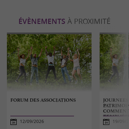
ÉVÈNEMENTS
À PROXIMITÉ
FORUM DES ASSOCIATIONS
JOURNEES
PATRIMOIN
COMMENTÉ
TEMPLIÈR
12/09/2026
19/09/2