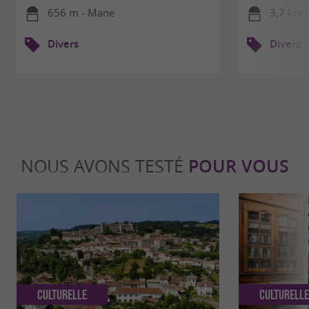
656 m - Mane
3,7 km 
Divers
Divers
NOUS AVONS TESTÉ
POUR VOUS
Culturelle
Culturell