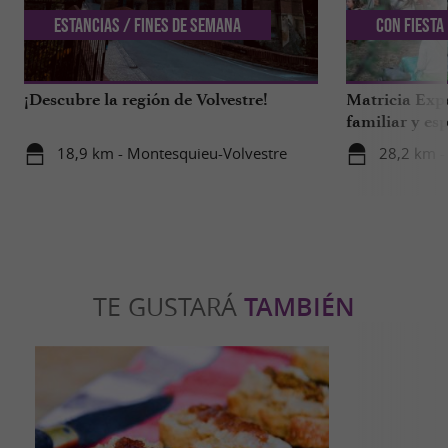
Estancias / Fines de semana
Con Fiesta
¡Descubre la región de Volvestre!
Matricia Expe
familiar y esp
bosque de Ar
18,9 km - Montesquieu-Volvestre
28,2 km -
TE GUSTARÁ
TAMBIÉN