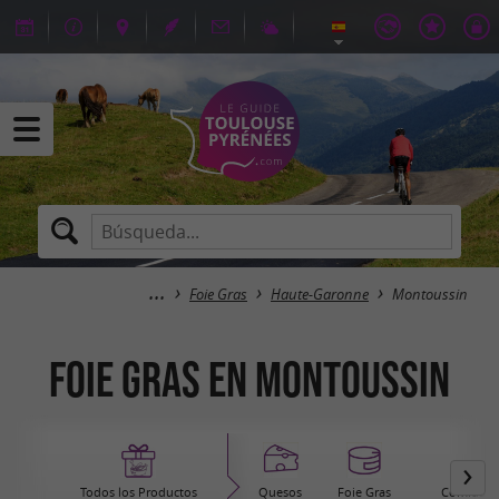
Foie Gras
Haute-Garonne
Montoussin
Foie Gras en Montoussin
Todos los Productos
Quesos
Foie Gras
Comida pr