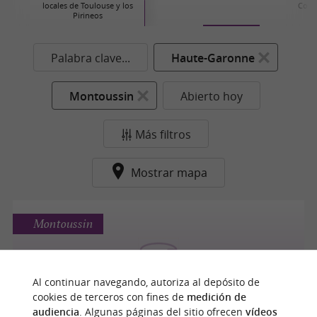
locales de Toulouse y los
Cons
Pirineos
Palabra clave...
Haute-Garonne
Montoussin
Abierto hoy
Más filtros
Mostrar mapa
Montoussin
Al continuar navegando, autoriza al depósito de
Maison Abadie
cookies de terceros con fines de
medición de
audiencia
. Algunas páginas del sitio ofrecen
vídeos