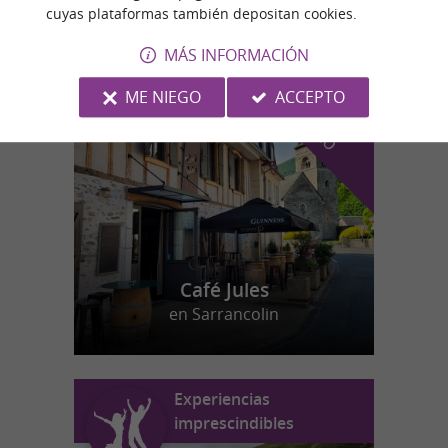
cuyas plataformas también depositan cookies.
MÁS INFORMACIÓN
n
u
e
s
t
r
o
a
v
o
r
i
t
f
o
ME NIEGO
ACCEPTO
Café Jules
en Sarrancolin
Experiencias
imprescindibles