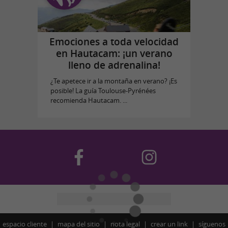
Emociones a toda velocidad
en Hautacam: ¡un verano
lleno de adrenalina!
¿Te apetece ir a la montaña en verano? ¡Es
posible! La guía Toulouse-Pyrénées
recomienda Hautacam. ...
espacio cliente
mapa del sitio
nota legal
crear un link
síguenos