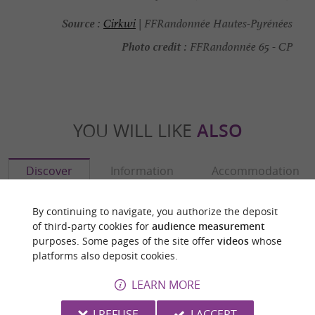
Source :
Cirkwi
| FFRandonnée Hautes-Pyrénées
Photo credit :
FFRandonnée 65 - CP
YOU WILL LIKE
ALSO
Discover
Information
Accommodation
By continuing to navigate, you authorize the deposit
of third-party cookies for
audience measurement
purposes. Some pages of the site offer
videos
whose
platforms also deposit cookies.
LEARN MORE
I REFUSE
I ACCEPT