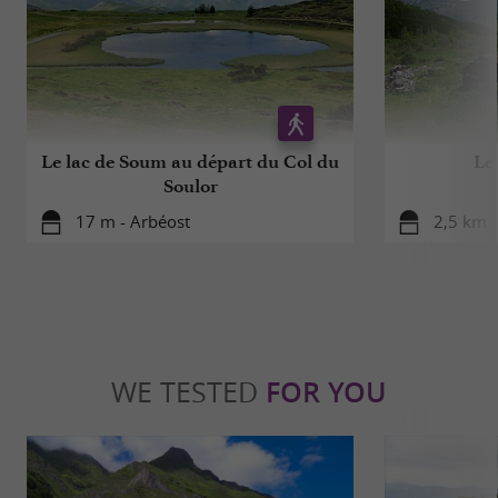
Le lac de Soum au départ du Col du
Le 
Soulor
17 m - Arbéost
2,5 km -
WE TESTED
FOR YOU