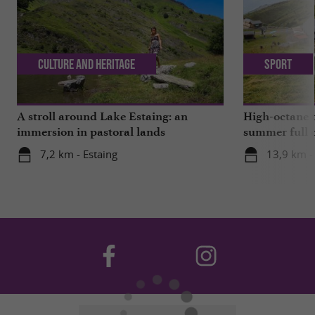
Culture and Heritage
Sport
A stroll around Lake Estaing: an
High-octane t
immersion in pastoral lands
summer full o
7,2 km - Estaing
13,9 km -