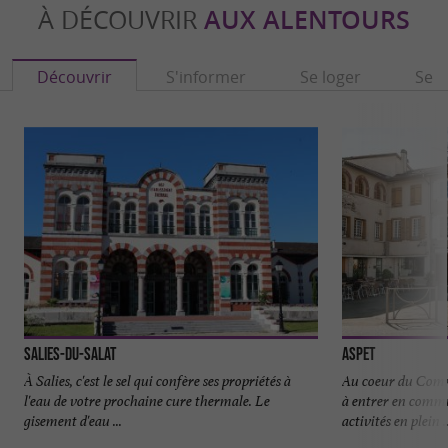
À DÉCOUVRIR
AUX ALENTOURS
Découvrir
S'informer
Se loger
Se r
Salies-du-Salat
Aspet
À Salies, c'est le sel qui confère ses propriétés à
Au coeur du Commi
l'eau de votre prochaine cure thermale. Le
à entrer en commu
gisement d'eau ...
activités en plein ..