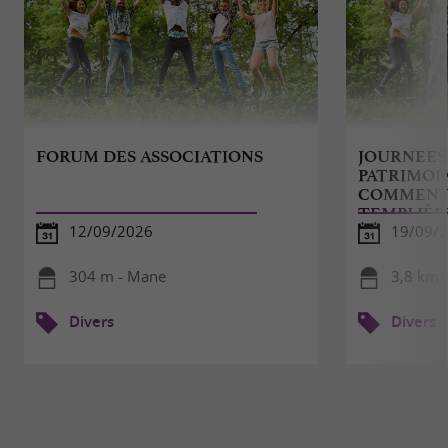
FORUM DES ASSOCIATIONS
JOURNEES
PATRIMOIN
COMMENTÉ
TEMPLIÈR
12/09/2026
19/09/2
304 m - Mane
3,8 km 
Divers
Divers