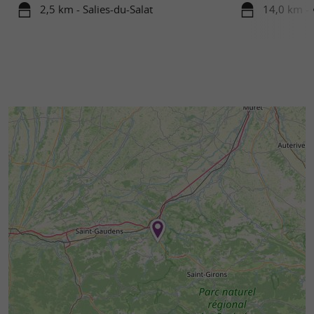
2,5 km - Salies-du-Salat
14,0 km - 