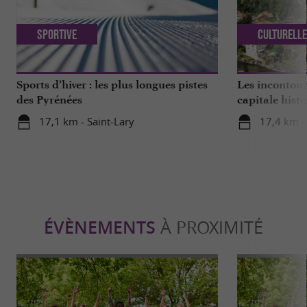
Sportive
Culturell
Sports d’hiver : les plus longues pistes
Les incontour
des Pyrénées
capitale hist
17,1 km - Saint-Lary
17,4 km - 
ÉVÈNEMENTS
À PROXIMITÉ