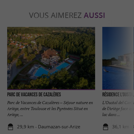
VOUS AIMEREZ
AUSSI
Parc de vacances de Cazalères
Résidence L'Ousta
Parc de Vacances de Cazalères – Séjour nature en
L'Oustal del Carl
Ariège, entre Toulouse et les Pyrénées Situé en
de l’Ariège face a
Ariège, ...
lac dans ...
29,9 km - Daumazan-sur-Arize
36,1 km - 