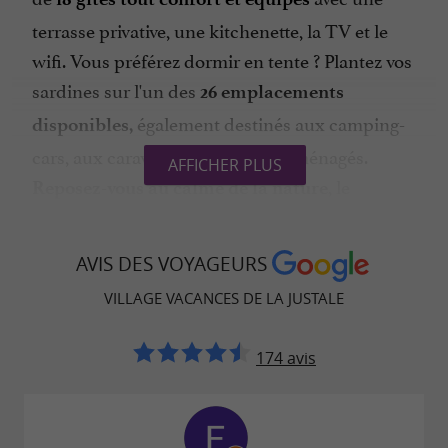
terrasse privative, une kitchenette, la TV et le
wifi. Vous préférez dormir en tente ? Plantez vos
sardines sur l'un des
26 emplacements
également destinés aux camping-
disponibles,
cars, aux caravanes et aux vans aménagés.
AFFICHER PLUS
, le
Reposez-vous au calme de la nature
complexe touristique la Justale est installé sur
4
et entouré de verdure pour
hectares
un séjour
AVIS DES VOYAGEURS
. Après une nuit
en toute tranquillité
VILLAGE VACANCES DE LA JUSTALE
réparatrice, les mollets sont prêts à retourner
sillonner le
parcours cyclable de la Garonne
174 avis
qui sont
ou la Voie Verte de Salat V81
facilement accessibles au départ du camping.