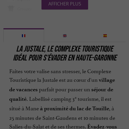
AFFICHER PLUS
Groupes
Internet : WIFI
Jeux pour enfants
Lave Linge
LA JUSTALE, LE COMPLEXE TOURISTIQUE
Location de draps
IDÉAL POUR S'ÉVADER EN HAUTE-GARONNE
Micro Onde
Faites votre valise sans stresser, le Complexe
Mini Golf
Touristique la Justale est au cœur d'un
village
Ouvert toute l'année
parfait pour passer un
de vacances
séjour de
Parking
Labellisé camping 3* tourisme, il est
qualité.
Ping pong
situé à Mane
, à
à proximité du lac de Touille
Piscine
25 minutes de Saint-Gaudens et 10 minutes de
Salon de Jardin
Salies-du-Salat et de ses thermes.
Évadez-vous