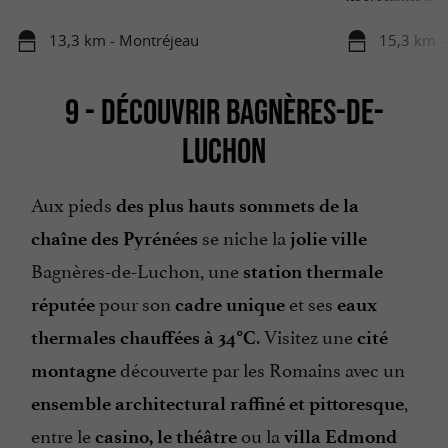
13,3 km - Montréjeau
15,3 km -
9 - DÉCOUVRIR BAGNÈRES-DE-
LUCHON
Aux pieds
des plus hauts sommets de la
se niche la
chaîne des Pyrénées
jolie ville
Bagnères-de-Luchon, une
station thermale
pour son
et ses
réputée
cadre unique
eaux
. Visitez une
thermales chauffées à 34°C
cité
découverte par les Romains avec un
montagne
,
ensemble architectural raffiné et pittoresque
entre le
ou la
casino, le théâtre
villa Edmond