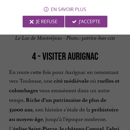
EN SAVOIR PLUS
JE REFUSE
J'ACCEPTE
Le Lac de Montréjeau - Photo : patrice-bon-cc0
4 - VISITER AURIGNAC
En route cette fois pour Aurignac en remontant
vers Toulouse, une
où
cité médiévale
ruelles et
vous emmènent dans un autre
colombages
temps.
Riche d’un patrimoine de plus de
, son histoire s’étale de la
35000 ans
préhistoire
, jusqu’à l’époque moderne.
au moyen-âge
L’
église Saint-Pierre, le château Comtal, l’abri