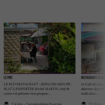
Le Pati
Restaurant le Ca
LE PATI RESTAURANT - REPAS DE GROUPE -
Le Café des Sport
PLAT À EMPORTER Michel MARTIN, chef de
déjeuner dans les
cuisin e et pâtissier vous propose ...
midis dans ...
7,4 km - Cassagnabère-Tournas
12,0 km -