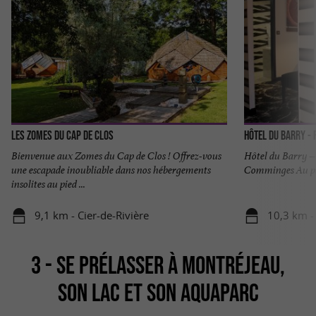
Les Zomes du Cap de Clos
Hôtel du Barry - 
Bienvenue aux Zomes du Cap de Clos ! Offrez-vous
Hôtel du Barry –
une escapade inoubliable dans nos hébergements
Comminges Au pied
insolites au pied ...
9,1 km - Cier-de-Rivière
10,3 km -
3 - SE PRÉLASSER À MONTRÉJEAU,
SON LAC ET SON AQUAPARC