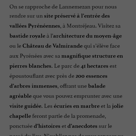
On se rapproche de Lannemezan pour nous
rendre sur un
site préservé
à l’entrée des
, à Montréjeau. Visitez sa
vallées Pyrénéennes
à l’
bastide royale
architecture du moyen-âge
ou le
qui s’élève face
Château de Valmirande
aux Pyrénées avec sa
magnifique structure en
Le parc de
est
pierres blanches.
41 hectares
époustouflant avec près de
200 essences
, offrant une
d’arbres immenses
balade
que vous pouvez emprunter avec une
agréable
Les
et la
visite guidée.
écuries en marbre
jolie
feront partie de la promenade,
chapelle
ponctuée
et
sur le
d’histoires
d’anecdotes
passé du lieu. N’oubliez pas de vous reposer au