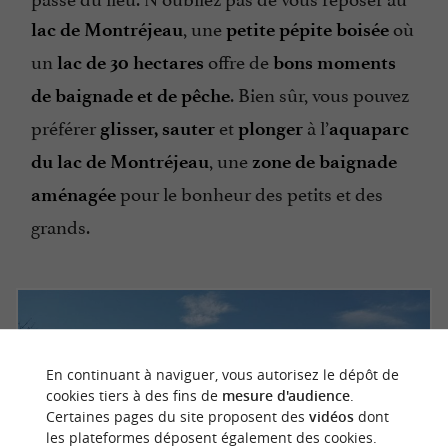
, une
où
lac de Montréjeau
petite pépite boisée
un
offre de
lac de 30 hectares
bons moments
. Bien sûr, vous pouvez
de baignade et de pêche
préférer
et
à l’
glisser, sauter
plonger
aquaparc
, une
du lac de Montréjeau
zone de baignade
pour le bonheur des petits et des
aménagée
grands.
En continuant à naviguer, vous autorisez le dépôt de
cookies tiers à des fins de
mesure d'audience
.
Certaines pages du site proposent des
vidéos
dont
les plateformes déposent également des cookies.