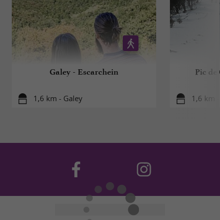
Galey - Escarchein
Pic de
1,6 km - Galey
1,6 km -