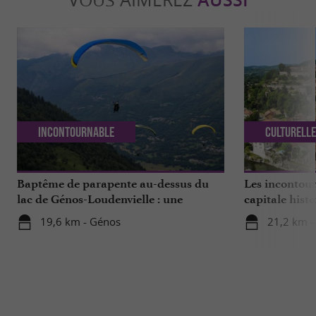
AUSSI
Incontournable
Culturell
Baptême de parapente au-dessus du
Les incontour
lac de Génos-Loudenvielle : une
capitale hist
expérience à vivre !
19,6 km - Génos
21,2 km - 