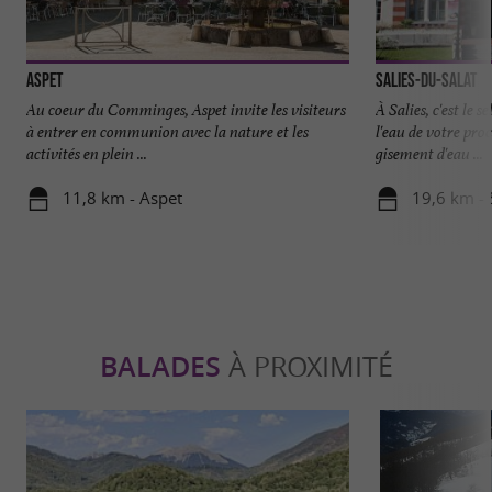
Aspet
Salies-du-Salat
Au coeur du Comminges, Aspet invite les visiteurs
À Salies, c'est le s
à entrer en communion avec la nature et les
l'eau de votre pro
activités en plein ...
gisement d'eau ...
11,8 km - Aspet
19,6 km - 
BALADES
À PROXIMITÉ