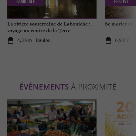
Familiale
Festive
La rivière souterraine de Labouiche :
Se marier en 
voyage au centre de la Terre
4,3 km - Baulou
6,9 km - 
ÉVÈNEMENTS
À PROXIMITÉ