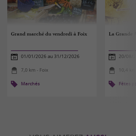
Grand marché du vendredi à Foix
La Grande F
01/01/2026 au 31/12/2026
20/08/
7,0 km - Foix
10,4 km
Marchés
Fêtes p