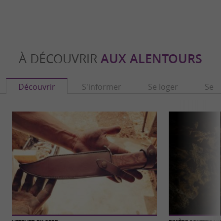
À DÉCOUVRIR
AUX ALENTOURS
Découvrir
S'informer
Se loger
Se r