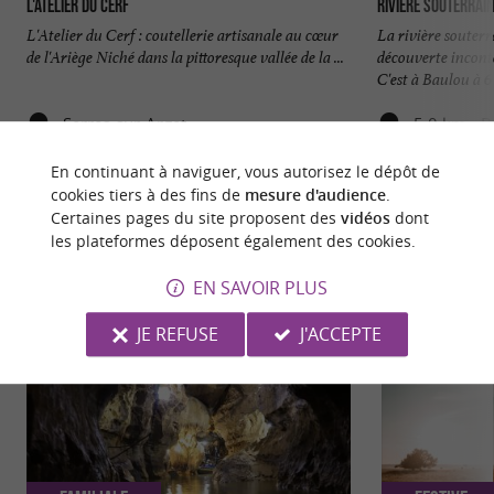
L'Atelier du Cerf
Rivière Souterrai
L'Atelier du Cerf : coutellerie artisanale au cœur
La rivière souter
de l'Ariège Niché dans la pittoresque vallée de la ...
découverte incont
C'est à Baulou à 6 
Serres-sur-Arget
5,0 km - 
En continuant à naviguer, vous autorisez le dépôt de
cookies tiers à des fins de
mesure d'audience
.
Certaines pages du site proposent des
vidéos
dont
les plateformes déposent également des cookies.
NOUS AVONS TESTÉ
POUR VOUS
EN SAVOIR PLUS
JE REFUSE
J'ACCEPTE