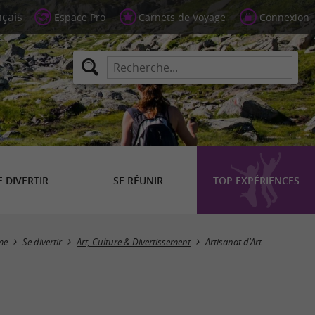
Espace Pro
Carnets de Voyage
Connexion
E DIVERTIR
SE RÉUNIR
TOP EXPÉRIENCES
Masquer la carte
me
Se divertir
Art, Culture & Divertissement
Artisanat d'Art