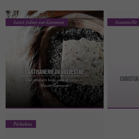
Saint-Julien-sur-Garonne
Aucamville
L'Artisanerie du Volvestre
CHRISTIA
Des produits bons pour le corps en
L'artisanerie du Volvestre, des produits bons pour
Haute-Garonne
le corps à découvrir en Haute-Garonne
Passionnée par la nature ...
Péchabou