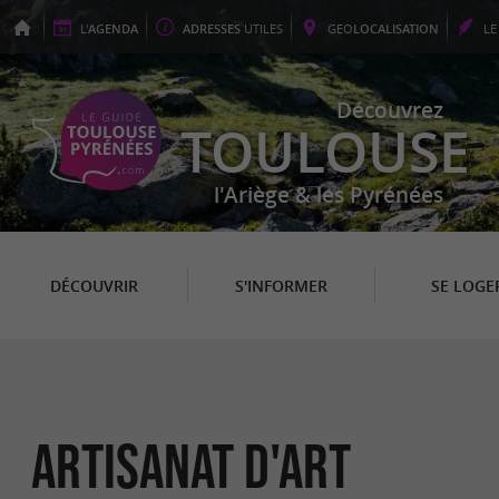
L'
AGENDA
ADRESSES
UTILES
GEO
LOCALISATION
L
Découvrez
TOULOUSE
l'Ariège & les Pyrénées
DÉCOUVRIR
S'INFORMER
SE LOGE
Artisanat d'Art