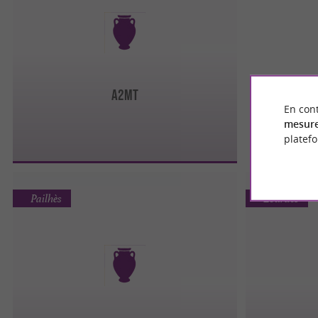
A2MT
En cont
mesure
platef
Pailhès
Lourdes