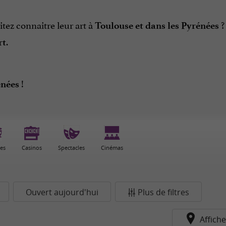
tez connaitre leur art à
?
Toulouse et dans les Pyrénées
.
rt
!
énées
ies
Casinos
Spectacles
Cinémas
Ouvert aujourd'hui
Plus de filtres
Affiche