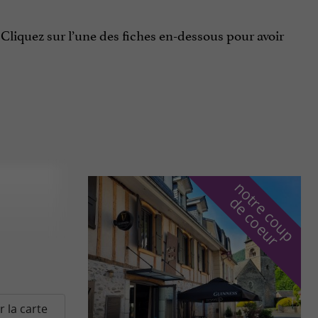
 Cliquez sur l’une des fiches en-dessous pour avoir
n
o
t
e
c
o
u
p
e
c
o
e
u
r
d
r
r la carte