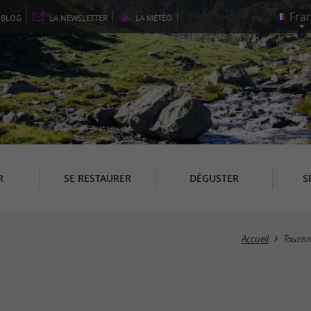
E
BLOG
LA
NEWSLETTER
LA
MÉTÉO
R
SE RESTAURER
DÉGUSTER
S
Accueil
Touris