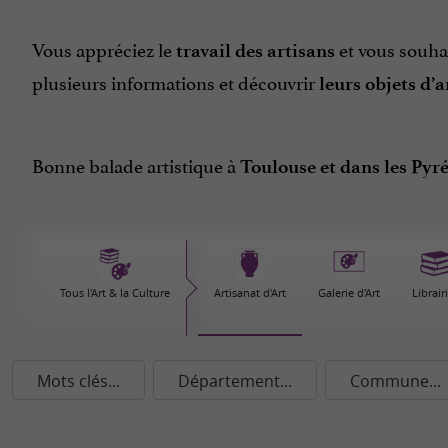
Vous appréciez le
et vous souhai
travail des artisans
plusieurs informations et découvrir
leurs objets d’a
Bonne balade artistique à
Toulouse et dans les Pyr
Tous l'Art & la Culture
Artisanat d'Art
Galerie d'Art
Librair
Mots clés...
Département...
Commune...