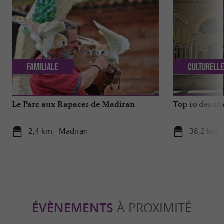
Familiale
Culturell
Le Parc aux Rapaces de Madiran
Top 10 des ch
2,4 km - Madiran
38,2 km -
ÉVÈNEMENTS
À PROXIMITÉ