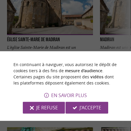
Église Sainte-Marie de Madiran
Madiran
L'église Sainte-Marie de Madiran est un
Madiran est une pe
monument historique remarquable situé dans le
en région Occita
village de Madiran. Histoire ...
son vin rouge ...
En continuant à naviguer, vous autorisez le dépôt de
cookies tiers à des fins de
mesure d'audience
.
2,2 km - Madiran
2,4 km - 
Certaines pages du site proposent des
vidéos
dont
les plateformes déposent également des cookies.
EN SAVOIR PLUS
JE REFUSE
J'ACCEPTE
NOUS AVONS TESTÉ
POUR VOUS