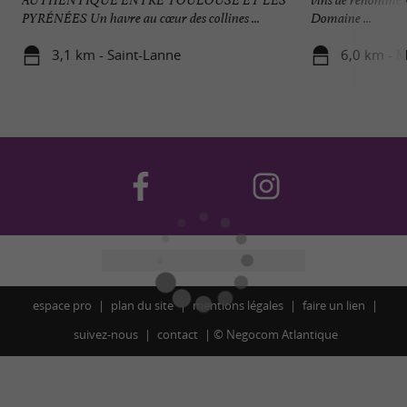
PYRÉNÉES Un havre au cœur des collines ...
Domaine ...
3,1 km - Saint-Lanne
6,0 km - 
espace pro
plan du site
mentions légales
faire un lien
suivez-nous
contact
©
Negocom Atlantique