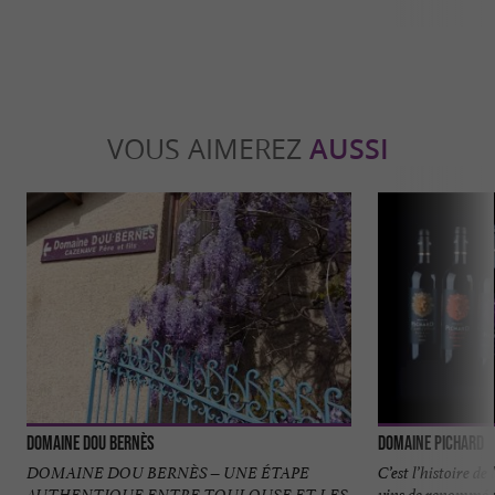
VOUS AIMEREZ
AUSSI
Domaine Dou Bernès
Domaine Pichard
DOMAINE DOU BERNÈS – UNE ÉTAPE
C’est l’histoire d
AUTHENTIQUE ENTRE TOULOUSE ET LES
vins de renommé m