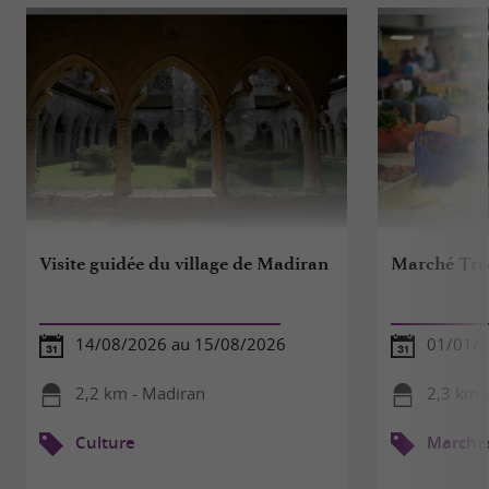
Visite guidée du village de Madiran
Marché Tra
14/08/2026 au 15/08/2026
01/01/2
2,2 km - Madiran
2,3 km 
Culture
Marché