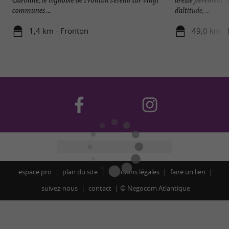
communes ...
d’altitude, ...
1,4 km - Fronton
49,0 km -
espace pro
plan du site
mentions légales
faire un lien
suivez-nous
contact
©
Negocom Atlantique