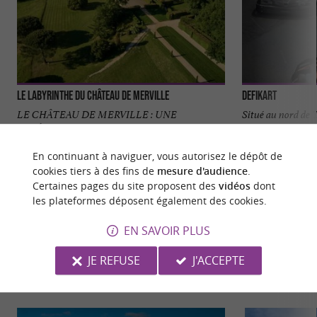
Le Labyrinthe du Château de Merville
DefiKart
LE CHÂTEAU DE MERVILLE : UNE
Situé au nord de
EXPÉRIENCE HISTORIQUE ET LUDIQUE
plus qu’un simple c
AUX PORTES DE TOULOUSE Situé à
véritable parc ...
En continuant à naviguer, vous autorisez le dépôt de
seulement 20 ...
cookies tiers à des fins de
mesure d'audience
.
14,2 km - Merville
21,5 km -
Certaines pages du site proposent des
vidéos
dont
les plateformes déposent également des cookies.
EN SAVOIR PLUS
JE REFUSE
J'ACCEPTE
NOUS AVONS TESTÉ
POUR VOUS