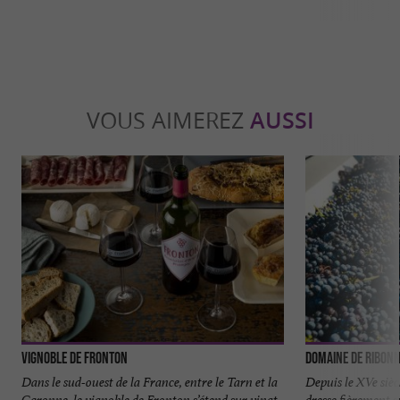
VOUS AIMEREZ
AUSSI
Vignoble de Fronton
Domaine de Ribon
Dans le sud-ouest de la France, entre le Tarn et la
Depuis le XVe sièc
Garonne, le vignoble de Fronton s’étend sur vingt
dresse fièrement s