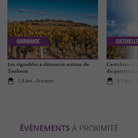
Gourmande
Culturell
Les vignobles à découvrir autour de
Castelnau-d’E
Toulouse
du patrimoine 
1,8 km - Fronton
5,7 km - 
ÉVÈNEMENTS
À PROXIMITÉ