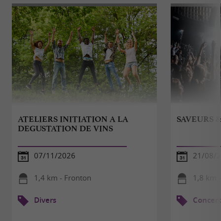
ATELIERS INITIATION A LA
SAVEURS 
DEGUSTATION DE VINS
07/11/2026
21/08/2
1,4 km - Fronton
1,8 km 
Divers
Concert