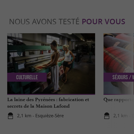
NOUS AVONS TESTÉ
POUR VOUS
Culturelle
Séjours /
La laine des Pyrénées : fabrication et
Que rapporter
secrets de la Maison Lafond
2,1 km - Esquièze-Sère
2,1 km - 