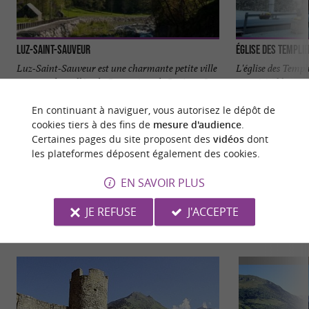
Luz-Saint-Sauveur
Église des Templi
Luz-Saint-Sauveur est une charmante petite ville
L'église des Temp
au cœur des vallées de Gavarnie et de Barèges. Son
son véritable nom 
emplacement ...
monument ...
En continuant à naviguer, vous autorisez le dépôt de
2,1 km - Luz-Saint-Sauveur
2,2 km - L
cookies tiers à des fins de
mesure d'audience
.
Certaines pages du site proposent des
vidéos
dont
les plateformes déposent également des cookies.
EN SAVOIR PLUS
JE REFUSE
J'ACCEPTE
VOUS AIMEREZ
AUSSI