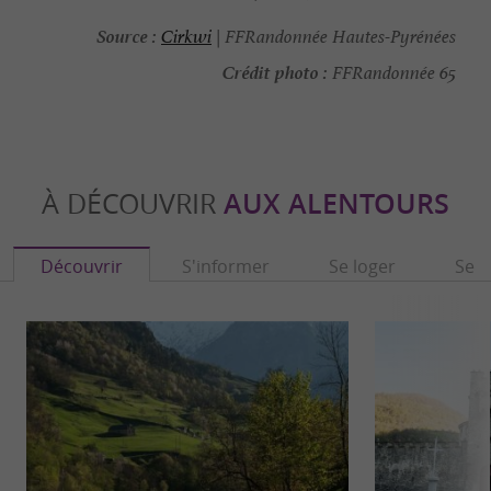
Source :
Cirkwi
| FFRandonnée Hautes-Pyrénées
Crédit photo :
FFRandonnée 65
À DÉCOUVRIR
AUX ALENTOURS
Découvrir
S'informer
Se loger
Se r