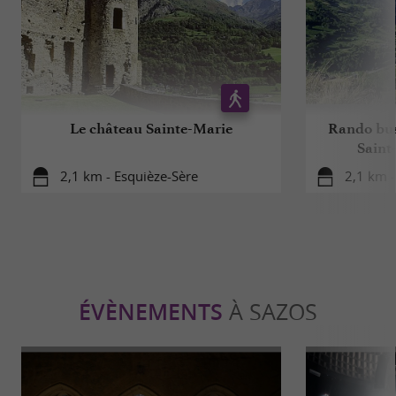
Le château Sainte-Marie
Rando bus 
Saint
2,1 km - Esquièze-Sère
2,1 km -
ÉVÈNEMENTS
À SAZOS