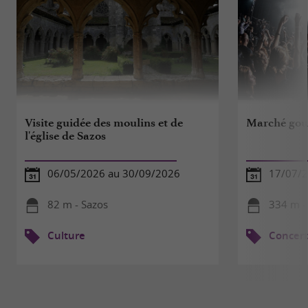
Visite guidée des moulins et de
Marché go
l'église de Sazos
06/05/2026 au 30/09/2026
17/07/2
82 m - Sazos
334 m -
Culture
Concert