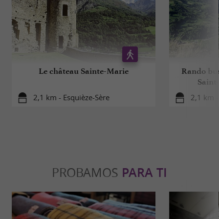
Le château Sainte-Marie
Rando bus 
Saint
2,1 km - Esquièze-Sère
2,1 km -
PROBAMOS
PARA TI