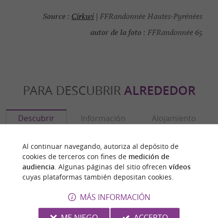
Source :
Cirkwi
| FFRandonnée Hautes-Pyrénées
autor de la foto :
FFRandonnée 65
PARA DESCUBRIR
ALREDEDOR
Descubrir
Información
Alojamiento
Al continuar navegando, autoriza al depósito de
cookies de terceros con fines de
medición de
audiencia
. Algunas páginas del sitio ofrecen
vídeos
cuyas plataformas también depositan cookies.
MÁS INFORMACIÓN
ME NIEGO
ACCEPTO