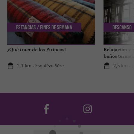
Estancias / Fines de semana
Descanso
¿Qué traer de los Pirineos?
Relajación y 
baños termal
2,1 km - Esquièze-Sère
2,5 km - 