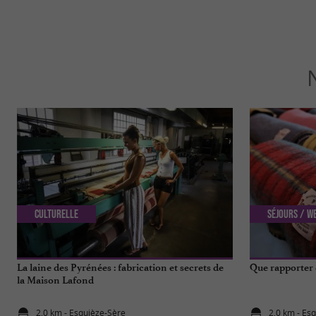
Culturelle
Séjours / W
La laine des Pyrénées : fabrication et secrets de
Que rapporter 
la Maison Lafond
2,0 km - Esquièze-Sère
2,0 km - Es