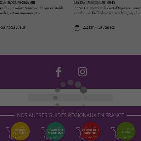
rs de Luz-Saint-Sauveur
Les Cascades de Cauterets
ers de Luz-Saint-Sauveur, de son véritable
Entre Cauterets et le Pont d’Espagne, venez
André, est un monument ...
randonnée facile dans les sous bois jusqu’à ...
z-Saint-Sauveur
2,2 km - Cauterets
NOS AUTRES GUIDES RÉGIONAUX EN FRANCE