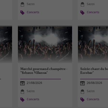
Sazos
Sazos
Concerts
Concerts
Marché gourmand champêtre -
Soirée chant du bo
"Yohann Villanua"
Escobar"
21/08/2026
26/08/2026
Sazos
Sazos
Concerts
Concerts