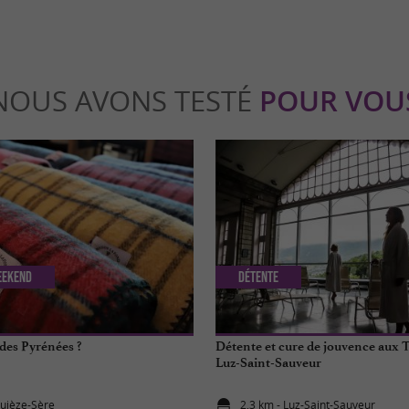
NOUS AVONS TESTÉ
POUR VOU
eekend
Détente
des Pyrénées ?
Détente et cure de jouvence aux
Luz-Saint-Sauveur
quièze-Sère
2,3 km - Luz-Saint-Sauveur