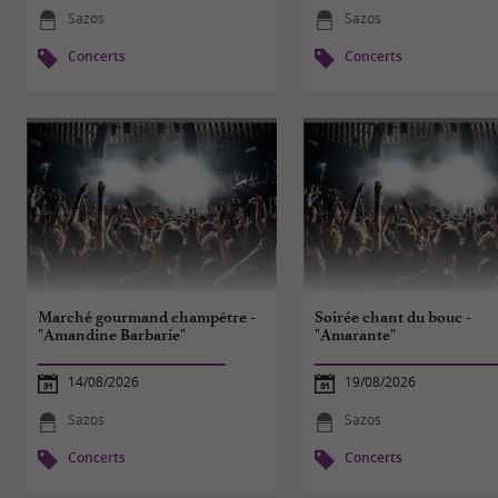
Sazos
Sazos
Concerts
Concerts
Marché gourmand champêtre -
Soirée chant du bouc -
"Amandine Barbarie"
"Amarante"
14/08/2026
19/08/2026
Sazos
Sazos
Concerts
Concerts