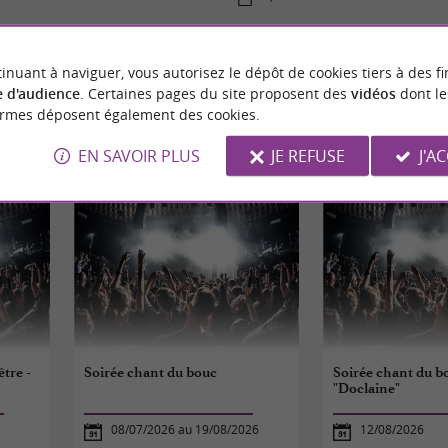
inuant à naviguer, vous autorisez le dépôt de cookies tiers à des fi
 d'audience
. Certaines pages du site proposent des
vidéos
dont le
ormes déposent également des cookies.
ÉVÈNEMENTS
À SAZOS
EN SAVOIR PLUS
JE REFUSE
J'A
tre -
Soirée chant du bouc
Soirée chant du b
"Doclaine"
08/07/2026 au 19/08/2026
12/08/2026