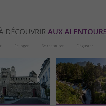
À DÉCOUVRIR
AUX ALENTOUR
r
Se loger
Se restaurer
Déguster