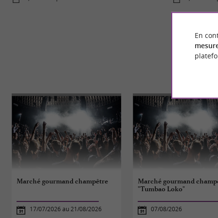
En cont
mesure
platef
Marché gourmand champêtre
Marché gourmand champê
"Tumbao Loko"
17/07/2026 au 21/08/2026
07/08/2026