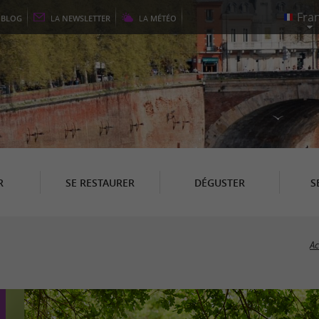
E
BLOG
LA
NEWSLETTER
LA
MÉTÉO
R
SE RESTAURER
DÉGUSTER
S
Ac