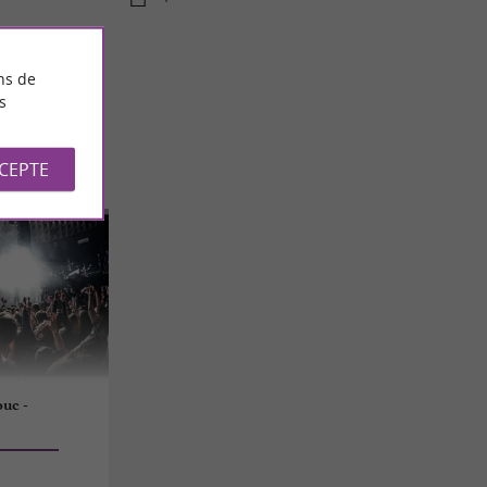
ns de
s
CCEPTE
ouc -