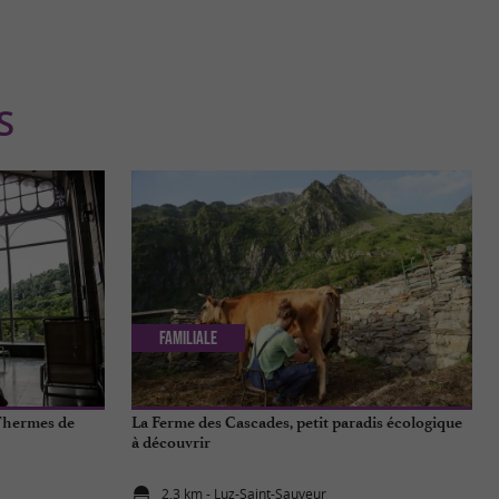
S
Familiale
 Thermes de
La Ferme des Cascades, petit paradis écologique
à découvrir
2,3 km - Luz-Saint-Sauveur