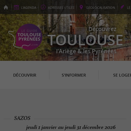
L'
AGENDA
ADRESSES
UTILES
GEO
LOCALISATION
L
Découvrez
TOULOUSE
l'Ariège & les Pyrénées
DÉCOUVRIR
S'INFORMER
SE LOGE
SAZOS
jeudi 1 janvier au jeudi 31 décembre 2026