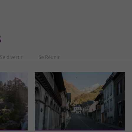
S
Se divertir
Se Réunir