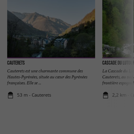
Cauterets
Cascade du Lutou
Cauterets est une charmante commune des
La Cascade du Lu
Hautes-Pyrénées, située au cœur des Pyrénées
Cauterets, au sud 
françaises. Elle se ...
frontière espagnole
53 m - Cauterets
2,2 km - C