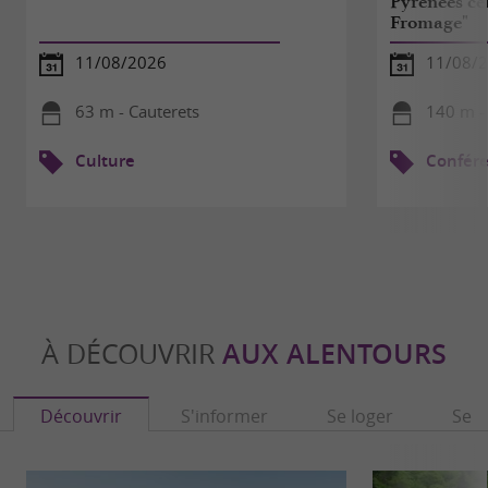
Pyrénées cen
Fromage"
11/08/2026
11/08/
63 m - Cauterets
140 m -
Culture
Confér
À DÉCOUVRIR
AUX ALENTOURS
Découvrir
S'informer
Se loger
Se r