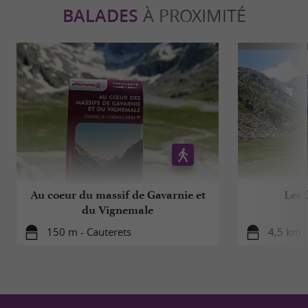
BALADES
À PROXIMITÉ
Au coeur du massif de Gavarnie et
Les 
du Vignemale
150 m - Cauterets
4,5 km -