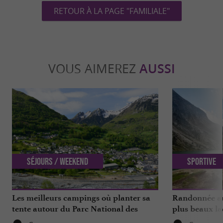
RETOUR À LA PAGE "FAMILIALE"
VOUS AIMEREZ
AUSSI
Séjours / Weekend
Sportive
Les meilleurs campings où planter sa
Randonnée au
tente autour du Parc National des
plus beaux la
Hautes-Pyrénées