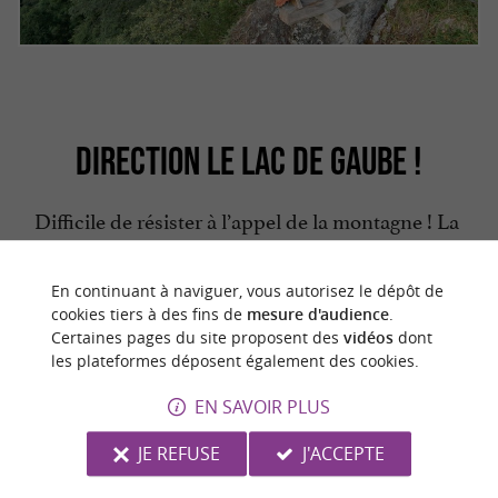
DIRECTION LE LAC DE GAUBE !
Difficile de résister à l’appel de la montagne ! La
randonnée du lac de Gaube s’adresse aux
amateurs de marche tranquille attirés par les
En continuant à naviguer, vous autorisez le dépôt de
cookies tiers à des fins de
mesure d'audience
.
et
à
paysages pittoresques
les points de vue
Certaines pages du site proposent des
vidéos
dont
couper le souffle.
les plateformes déposent également des cookies.
En poursuivant notre ascension, nous
EN SAVOIR PLUS
découvrons le
érigé en
Monument Meillon
JE REFUSE
J'ACCEPTE
hommage à Alphonse Meillon (1862-1933),