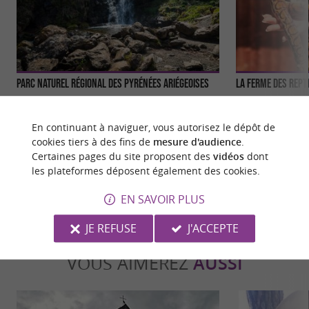
Parc naturel régional des Pyrénées Ariégeoises
La Ferme des Rept
Le Parc Naturel régional des Pyrénées Ariégeoises
La Ferme des Repti
a pour vocation de protéger l’écosystème des
fascinant des rept
En continuant à naviguer, vous autorisez le dépôt de
montagnes de ...
ariégeoises, ...
cookies tiers à des fins de
mesure d'audience
.
Certaines pages du site proposent des
vidéos
dont
2,6 km - Montels
3,7 km - L
les plateformes déposent également des cookies.
EN SAVOIR PLUS
JE REFUSE
J'ACCEPTE
VOUS AIMEREZ
AUSSI