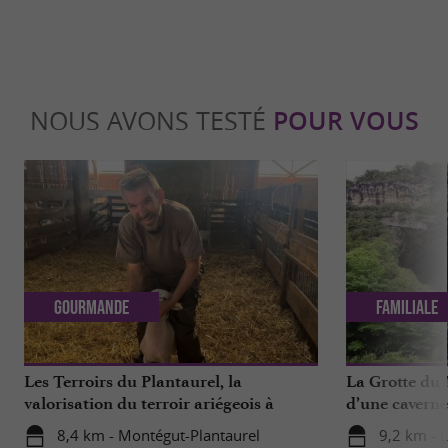
NOUS AVONS TESTÉ
POUR VOUS
Gourmande
Familiale
Les Terroirs du Plantaurel, la
La Grotte du 
valorisation du terroir ariégeois à
d’une caverne
travers un engagement social
renommée mo
8,4 km - Montégut-Plantaurel
9,2 km - L