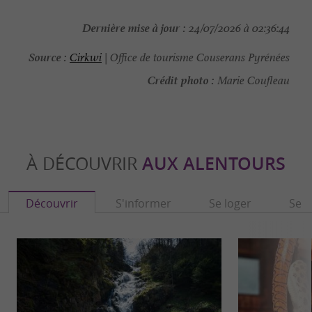
Dernière mise à jour :
24/07/2026 à 02:36:44
Source :
Cirkwi
| Office de tourisme Couserans Pyrénées
Crédit photo :
Marie Coufleau
À DÉCOUVRIR
AUX ALENTOURS
Découvrir
S'informer
Se loger
Se r