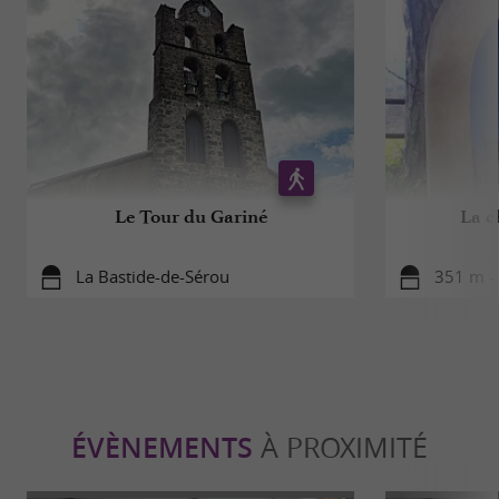
Le Tour du Gariné
La c
La Bastide-de-Sérou
351 m - 
ÉVÈNEMENTS
À PROXIMITÉ