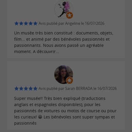
automobile et de la transmission
Bien plus qu'une simple exposition de
documents, le musée se veut un
Avis publié par Angeline le 16/07/2026
espace de
Un musée très bien constitué : documents, objets,
où l'émotion des paddocks
transmission
film... et animé par des bénévoles passionnés et
d'autrefois est palpable. La
scénographie
passionnants. Nous avons passé un agréable
moment. A découvrir...
permet de plonger dans l'intimité
immersive
des champions tels que
,
ou
Sommer
Ascari
, dont les exploits sont immortalisés par
Behra
des
, des
et
affiches d'époque
récits de presse
Avis publié par Sarah BERRADA le 16/07/2026
des
.
projections cinématographiques rares
Super musée!! Très bien expliqué (traductions
L'établissement met en lumière l'évolution
anglais et espagnoles disponibles), pour les
tragique et fascinante de la
en course,
passionnés de voitures ou motos de course ou pour
sécurité
les curieux! 😁 Les bénévoles sont super sympas et
expliquant avec
pourquoi cette
pédagogie
passionnés
épopée s'est interrompue en 1955, suite aux