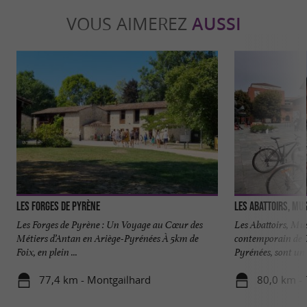
VOUS AIMEREZ
AUSSI
Les Forges de Pyrène
Les Forges de Pyrène : Un Voyage au Cœur des
Les Abattoirs, Mu
Métiers d’Antan en Ariège-Pyrénées À 5km de
contemporain de 
Foix, en plein ...
Pyrénées, sont un l
77,4 km - Montgailhard
80,0 km -