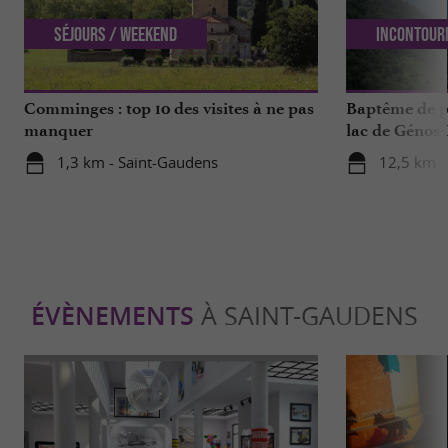
Séjours / Weekend
Incontour
Comminges : top 10 des visites à ne pas
Baptême de p
manquer
lac de Génos-
expérience à v
1,3 km - Saint-Gaudens
12,5 km -
ÉVÈNEMENTS
À SAINT-GAUDENS