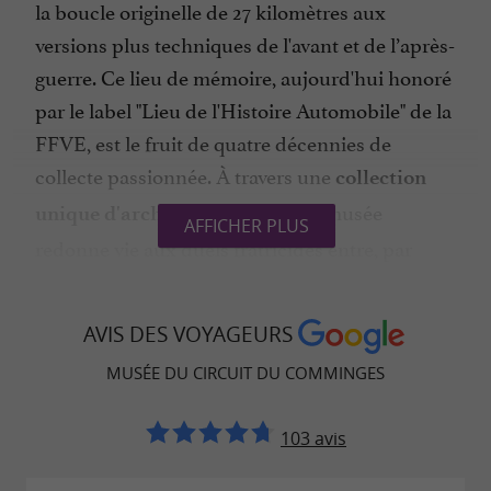
la boucle originelle de 27 kilomètres aux
versions plus techniques de l'avant et de l’après-
guerre. Ce lieu de mémoire, aujourd'hui honoré
par le label "Lieu de l'Histoire Automobile" de la
FFVE, est le fruit de quatre décennies de
collecte passionnée. À travers une
collection
, le musée
unique d'archives mondiales
AFFICHER PLUS
redonne vie aux duels fratricides entre, par
exemple, les écuries
et
,
Talbot
Bugatti
Alfa
et
, et rappelle l'élégance brute
Roméo
Ferrari
AVIS DES VOYAGEURS
des machines qui ont foulé le bitume
MUSÉE DU CIRCUIT DU COMMINGES
commingeois lors des épreuves de l'ACF
(Automobile Club de France).
103 avis
Un sanctuaire du patrimoine