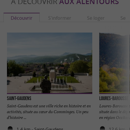
À DÉCOUVRIR
AUX ALENTOURS
Découvrir
S'informer
Se loger
Se r
Saint-Gaudens
Loures-Barousse
Saint-Gaudens est une ville riche en histoire et en
Loures-Barousse 
activités, située au cœur du Comminges. Un peu
située dans le dé
d’histoire ...
en région Occitanie
1,4 km - Saint-Gaudens
12,6 km -