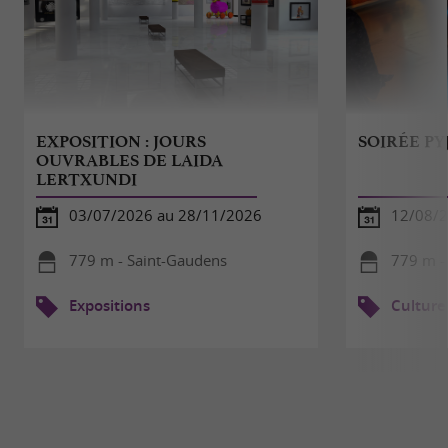
EXPOSITION : JOURS
SOIRÉE P
OUVRABLES DE LAIDA
LERTXUNDI
03/07/2026 au 28/11/2026
12/08/
779 m - Saint-Gaudens
779 m -
Expositions
Culture