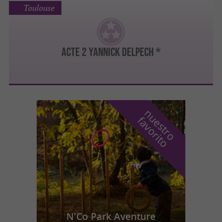
Toulouse
Acte 2 Yannick Delpech *
n
u
e
s
t
r
o
a
v
o
r
i
t
f
o
N'Co Park Aventure