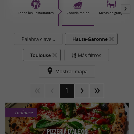
Todos los Restaurantes
Comida rápida
Mesas de granja
Palabra clave...
Haute-Garonne
Toulouse
Más filtros
Mostrar mapa
1
Toulouse
Pizzeria d'Alexis