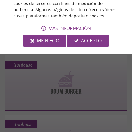
Toulouse
cookies de terceros con fines de
medición de
audiencia
. Algunas páginas del sitio ofrecen
vídeos
cuyas plataformas también depositan cookies.
BEST OF HALAL FAST FOOD
MÁS INFORMACIÓN
ME NIEGO
ACCEPTO
Toulouse
BOUM BURGER
Toulouse