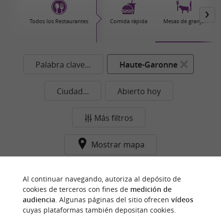
Todos los Restaurantes
Comida rápida
Mesas de granja
Palabra clave...
Haute-Garonne
Ciudad...
Abierto hoy
Más filtros
Mostrar mapa
Ningún resultado en esta categoría y ciudad de
Al continuar navegando, autoriza al depósito de
momento...
cookies de terceros con fines de
medición de
audiencia
. Algunas páginas del sitio ofrecen
vídeos
cuyas plataformas también depositan cookies.